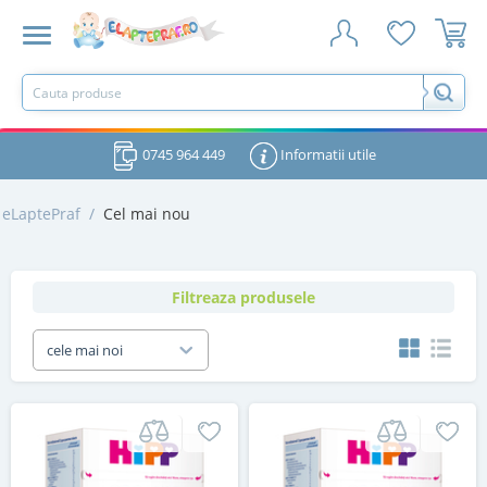
0745 964 449
Informatii utile
eLaptePraf
/
Cel mai nou
Filtreaza produsele
cele mai noi