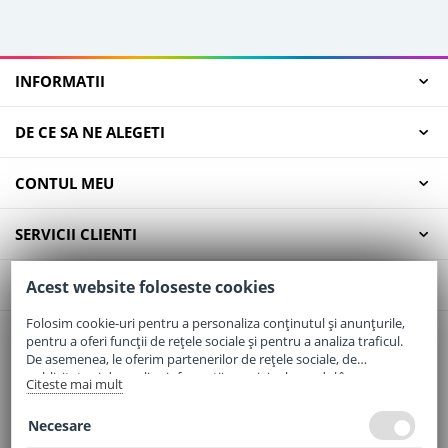
INFORMATII
DE CE SA NE ALEGETI
CONTUL MEU
SERVICII CLIENTI
CONTACT
Acest website foloseste cookies
Folosim cookie-uri pentru a personaliza conținutul și anunțurile,
pentru a oferi funcții de rețele sociale și pentru a analiza traficul.
Email:
office@elaptepraf.ro
De asemenea, le oferim partenerilor de rețele sociale, de
Telefon:
0745-964-449
publicitate și de analize informații cu privire la modul în care
Citeste mai mult
folosiți site-ul nostru. Aceștia le pot combina cu alte informații
Adresa:
Sos. Borsului, Nr. 20, Oradea, Jud. Bihor
oferite de dvs. sau culese în urma folosirii serviciilor lor.
Necesare