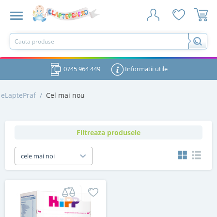
0745 964 449
Informatii utile
eLaptePraf
/
Cel mai nou
Filtreaza produsele
cele mai noi