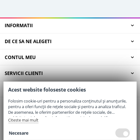
INFORMATII
DE CE SA NE ALEGETI
CONTUL MEU
SERVICII CLIENTI
CONTACT
Acest website foloseste cookies
Folosim cookie-uri pentru a personaliza conținutul și anunțurile,
pentru a oferi funcții de rețele sociale și pentru a analiza traficul.
Email:
office@elaptepraf.ro
De asemenea, le oferim partenerilor de rețele sociale, de
Telefon:
0745-964-449
publicitate și de analize informații cu privire la modul în care
Citeste mai mult
folosiți site-ul nostru. Aceștia le pot combina cu alte informații
Adresa:
Sos. Borsului, Nr. 20, Oradea, Jud. Bihor
oferite de dvs. sau culese în urma folosirii serviciilor lor.
Necesare