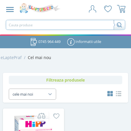
0745 964 449
Informatii utile
eLaptePraf
/
Cel mai nou
Filtreaza produsele
cele mai noi