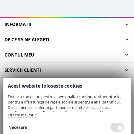
INFORMATII
DE CE SA NE ALEGETI
CONTUL MEU
SERVICII CLIENTI
CONTACT
Acest website foloseste cookies
Folosim cookie-uri pentru a personaliza conținutul și anunțurile,
pentru a oferi funcții de rețele sociale și pentru a analiza traficul.
Email:
office@elaptepraf.ro
De asemenea, le oferim partenerilor de rețele sociale, de
Telefon:
0745-964-449
publicitate și de analize informații cu privire la modul în care
Citeste mai mult
folosiți site-ul nostru. Aceștia le pot combina cu alte informații
Adresa:
Sos. Borsului, Nr. 20, Oradea, Jud. Bihor
oferite de dvs. sau culese în urma folosirii serviciilor lor.
Necesare