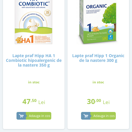
Lapte praf Hipp HA 1
Lapte praf Hipp 1 Organic
Combiotic hipoalergenic de
de la nastere 300 g
la nastere 350 g
in stoc
in stoc
47
30
,50
,00
Lei
Lei
Adauga in cos
Adauga in cos