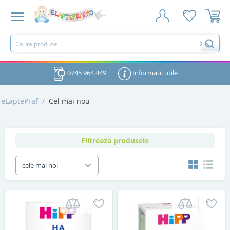
0745 964 449
Informatii utile
eLaptePraf
/
Cel mai nou
Filtreaza produsele
cele mai noi