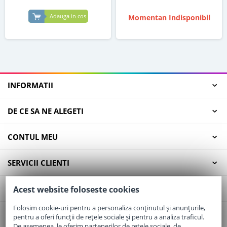
Adauga in cos
Momentan Indisponibil
INFORMATII
DE CE SA NE ALEGETI
CONTUL MEU
SERVICII CLIENTI
CONTACT
Acest website foloseste cookies
Folosim cookie-uri pentru a personaliza conținutul și anunțurile,
pentru a oferi funcții de rețele sociale și pentru a analiza traficul.
Email:
office@elaptepraf.ro
De asemenea, le oferim partenerilor de rețele sociale, de