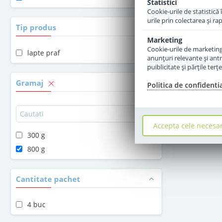
Statistici
Cookie-urile de statistică 
urile prin colectarea şi r
Tip produs
Marketing
Cookie-urile de marketing s
lapte praf
anunţuri relevante şi antr
puiblicitate şi părţile ter
Gramaj
Politica de confidenti
Accepta cele necesa
300 g
800 g
Cantitate pachet
4 buc