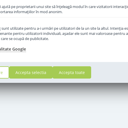
îi ajută pe proprietarii unui site să înţeleagă modul în care vizitatorii interacţ
aportarea informaţiilor în mod anonim.
unt utilizate pentru a-i urmări pe utilizatori de la un site la altul. Intenţia es
enante pentru utilizatorii individuali, aşadar ele sunt mai valoroase pentru a
ţe care se ocupă de publicitate.
alitate Google
re
Accepta selectia
Accepta toate