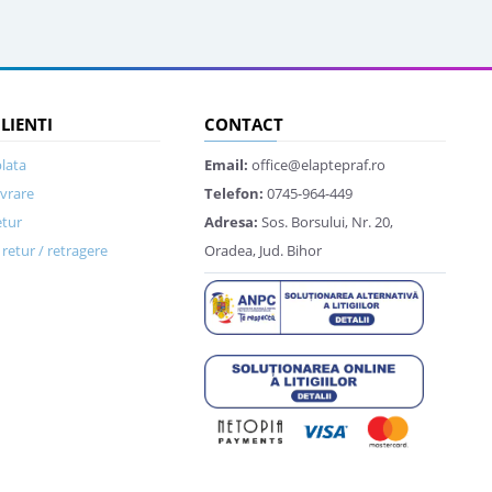
CLIENTI
CONTACT
lata
Email:
office@elaptepraf.ro
ivrare
Telefon:
0745-964-449
etur
Adresa:
Sos. Borsului, Nr. 20,
retur / retragere
Oradea, Jud. Bihor