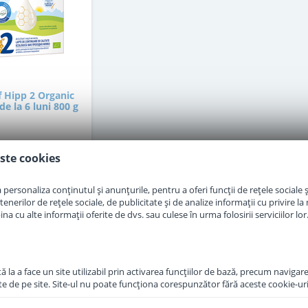
f Hipp 2 Organic
e la 6 luni 800 g
in stoc
ste cookies
7
,00
personaliza conținutul și anunțurile, pentru a oferi funcții de rețele sociale și
Lei
erilor de rețele sociale, de publicitate și de analize informații cu privire la m
a cu alte informații oferite de dvs. sau culese în urma folosirii serviciilor lor
Adauga in cos
 la a face un site utilizabil prin activarea funcţiilor de bază, precum navigare
te de pe site. Site-ul nu poate funcţiona corespunzător fără aceste cookie-uri