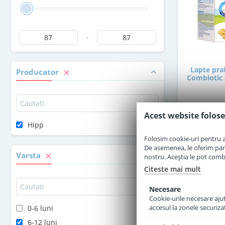
-
Lapte pra
Producator
Combiotic d
Acest website folose
Hipp
8
Folosim cookie-uri pentru a 
De asemenea, le oferim parten
Varsta
nostru. Aceștia le pot combin
Citeste mai mult
Necesare
Cookie-urile necesare ajută
accesul la zonele securiza
0-6 luni
6-12 luni