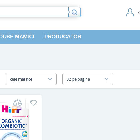
DUSE MAMICI
PRODUCATORI
a
cele mai noi
32 pe pagina