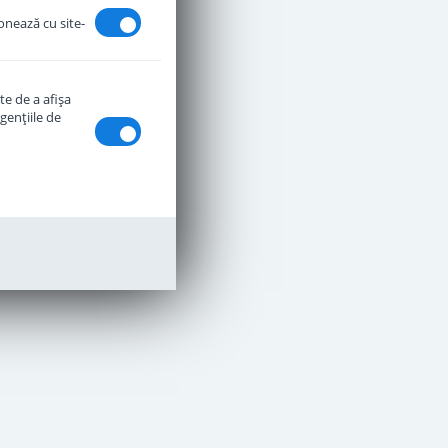
ionează cu site-
te de a afişa
genţiile de