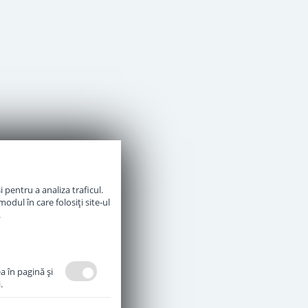
 pentru a analiza traficul.
odul în care folosiți site-ul
.
a în pagină şi
.