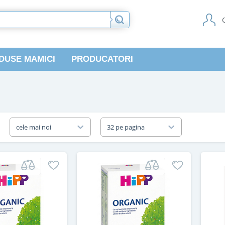
DUSE MAMICI
PRODUCATORI
a
cele mai noi
32 pe pagina