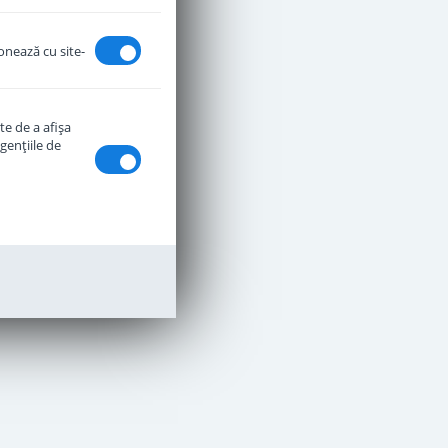
ionează cu site-
te de a afişa
genţiile de