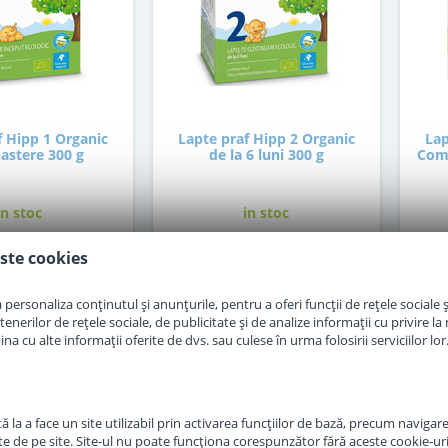
f Hipp 1 Organic
Lapte praf Hipp 2 Organic
Lap
nastere 300 g
de la 6 luni 300 g
Comb
in stoc
in stoc
ste cookies
0
30
,00
,00
Lei
Lei
personaliza conținutul și anunțurile, pentru a oferi funcții de rețele sociale și
erilor de rețele sociale, de publicitate și de analize informații cu privire la m
Adauga in cos
Adauga in cos
a cu alte informații oferite de dvs. sau culese în urma folosirii serviciilor lor
 la a face un site utilizabil prin activarea funcţiilor de bază, precum navigare
te de pe site. Site-ul nu poate funcţiona corespunzător fără aceste cookie-uri