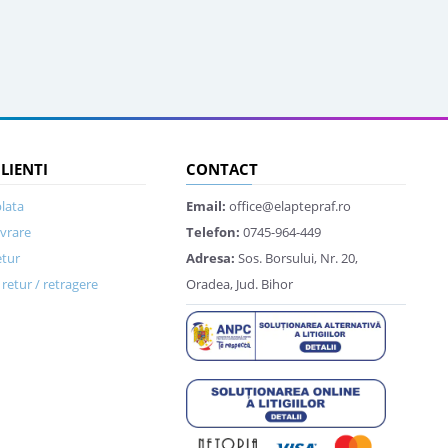
CLIENTI
CONTACT
lata
Email:
office@elaptepraf.ro
ivrare
Telefon:
0745-964-449
etur
Adresa:
Sos. Borsului, Nr. 20,
retur / retragere
Oradea, Jud. Bihor