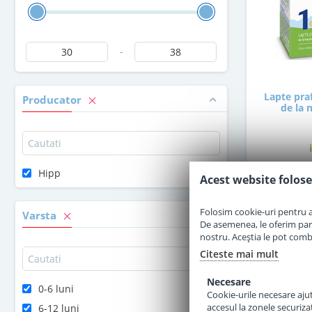
-
Lapte pra
Producator
de la 
Hipp
Acest website folose
3
Folosim cookie-uri pentru a 
Varsta
De asemenea, le oferim parten
nostru. Aceștia le pot combin
Citeste mai mult
Necesare
0-6 luni
Cookie-urile necesare ajută
accesul la zonele securiza
6-12 luni