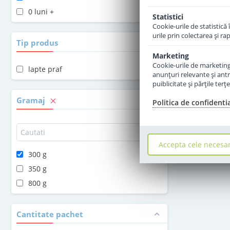
0 luni +
Statistici
Cookie-urile de statistică 
urile prin colectarea şi r
Tip produs
Marketing
Cookie-urile de marketing s
lapte praf
anunţuri relevante şi antr
puiblicitate şi părţile ter
Gramaj
Politica de confidenti
Accepta cele necesa
300 g
350 g
800 g
Cantitate pachet