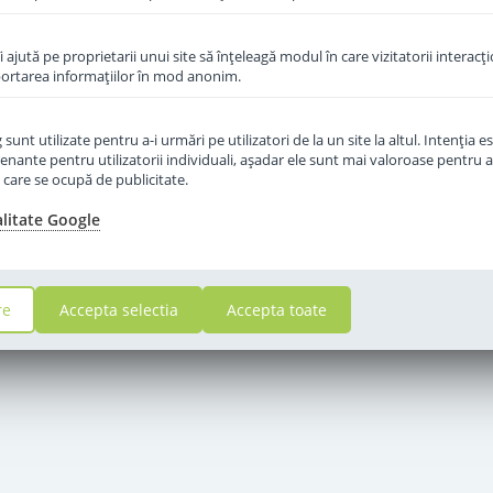
îi ajută pe proprietarii unui site să înţeleagă modul în care vizitatorii interacţ
aportarea informaţiilor în mod anonim.
unt utilizate pentru a-i urmări pe utilizatori de la un site la altul. Intenţia es
enante pentru utilizatorii individuali, aşadar ele sunt mai valoroase pentru a
ţe care se ocupă de publicitate.
alitate Google
re
Accepta selectia
Accepta toate