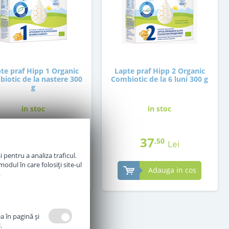
te praf Hipp 1 Organic
Lapte praf Hipp 2 Organic
iotic de la nastere 300
Combiotic de la 6 luni 300 g
g
in stoc
in stoc
36
37
,50
,50
Lei
Lei
 pentru a analiza traficul.
odul în care folosiți site-ul
Adauga in cos
Adauga in cos
.
a în pagină şi
.