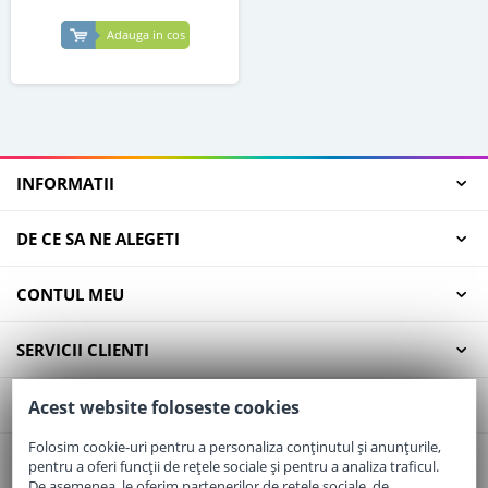
Adauga in cos
INFORMATII
DE CE SA NE ALEGETI
CONTUL MEU
SERVICII CLIENTI
CONTACT
Acest website foloseste cookies
Folosim cookie-uri pentru a personaliza conținutul și anunțurile,
pentru a oferi funcții de rețele sociale și pentru a analiza traficul.
Email:
office@elaptepraf.ro
De asemenea, le oferim partenerilor de rețele sociale, de