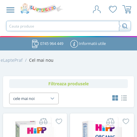
0745 964 449
Informatii utile
eLaptePraf
/
Cel mai nou
Filtreaza produsele
cele mai noi