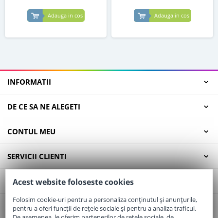
Adauga in cos
Adauga in cos
INFORMATII
DE CE SA NE ALEGETI
CONTUL MEU
SERVICII CLIENTI
CONTACT
Acest website foloseste cookies
Folosim cookie-uri pentru a personaliza conținutul și anunțurile,
pentru a oferi funcții de rețele sociale și pentru a analiza traficul.
Email:
office@elaptepraf.ro
De asemenea, le oferim partenerilor de rețele sociale, de