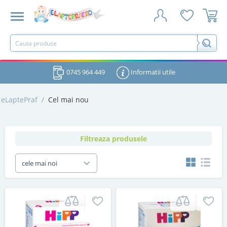
0745 964 449
Informatii utile
eLaptePraf
/
Cel mai nou
Filtreaza produsele
cele mai noi