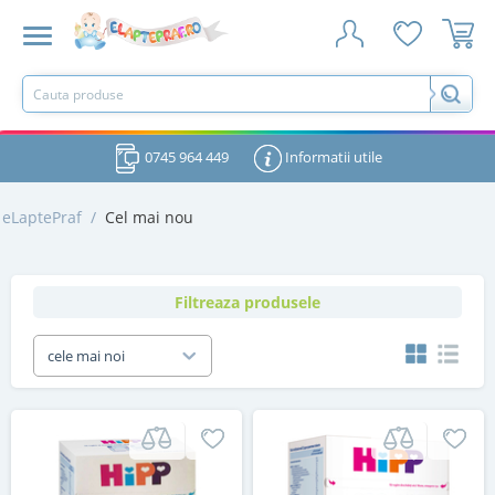
0745 964 449
Informatii utile
eLaptePraf
/
Cel mai nou
Filtreaza produsele
cele mai noi