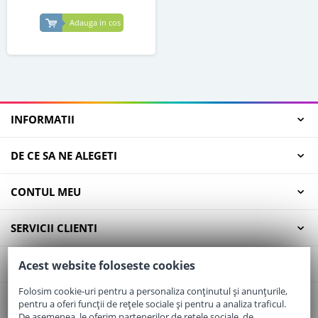
Adauga in cos
INFORMATII
DE CE SA NE ALEGETI
CONTUL MEU
SERVICII CLIENTI
CONTACT
Acest website foloseste cookies
Folosim cookie-uri pentru a personaliza conținutul și anunțurile,
pentru a oferi funcții de rețele sociale și pentru a analiza traficul.
Email:
office@elaptepraf.ro
De asemenea, le oferim partenerilor de rețele sociale, de