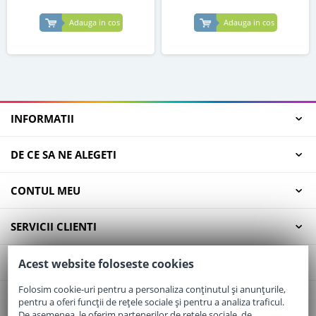
Adauga in cos
Adauga in cos
INFORMATII
DE CE SA NE ALEGETI
CONTUL MEU
SERVICII CLIENTI
CONTACT
Acest website foloseste cookies
Folosim cookie-uri pentru a personaliza conținutul și anunțurile,
pentru a oferi funcții de rețele sociale și pentru a analiza traficul.
Email:
office@elaptepraf.ro
De asemenea, le oferim partenerilor de rețele sociale, de