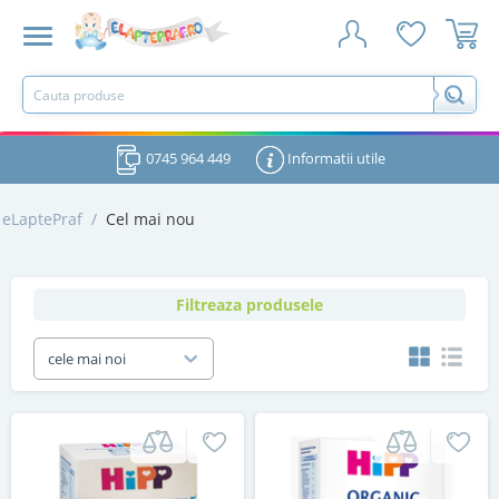
0745 964 449
Informatii utile
eLaptePraf
/
Cel mai nou
Filtreaza produsele
cele mai noi