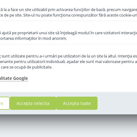
 la a face un site utilizabil prin activarea funcţiilor de bază, precum navigare
te de pe site. Site-ul nu poate funcţiona corespunzător fără aceste cookie-uri
îi ajută pe proprietarii unui site să înţeleagă modul în care vizitatorii interacţ
aportarea informaţiilor în mod anonim.
unt utilizate pentru a-i urmări pe utilizatori de la un site la altul. Intenţia es
enante pentru utilizatorii individuali, aşadar ele sunt mai valoroase pentru a
ţe care se ocupă de publicitate.
alitate Google
re
Accepta selectia
Accepta toate