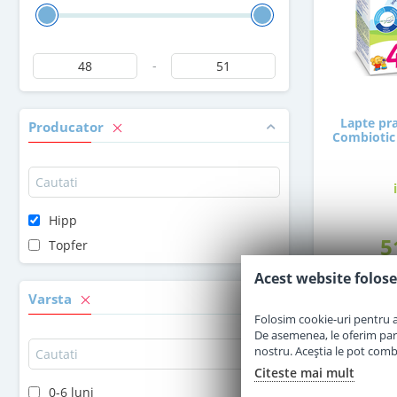
-
Lapte pra
Producator
Combiotic 
Hipp
5
Topfer
Acest website folose
Varsta
Folosim cookie-uri pentru a 
De asemenea, le oferim parten
nostru. Aceștia le pot combin
Citeste mai mult
0-6 luni