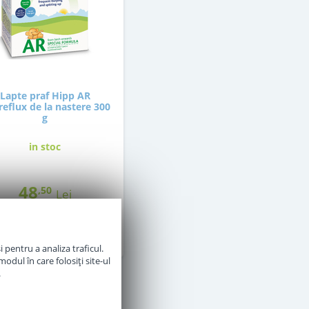
Lapte praf Hipp AR
reflux de la nastere 300
g
in stoc
48
,50
Lei
Adauga in cos
 pentru a analiza traficul.
odul în care folosiți site-ul
.