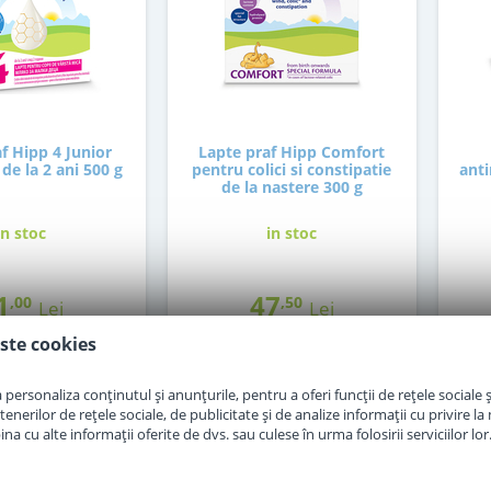
f Hipp 4 Junior
Lapte praf Hipp Comfort
de la 2 ani 500 g
pentru colici si constipatie
anti
de la nastere 300 g
in stoc
in stoc
1
47
,00
,50
Lei
Lei
ste cookies
Adauga in cos
Adauga in cos
personaliza conținutul și anunțurile, pentru a oferi funcții de rețele sociale și
erilor de rețele sociale, de publicitate și de analize informații cu privire la m
a cu alte informații oferite de dvs. sau culese în urma folosirii serviciilor lor