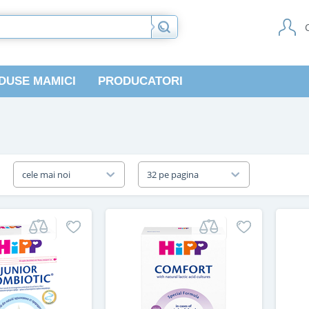
DUSE MAMICI
PRODUCATORI
a
cele mai noi
32 pe pagina