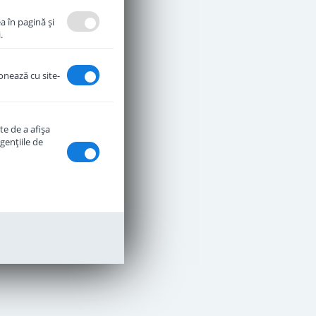
a în pagină şi
.
ionează cu site-
te de a afişa
genţiile de