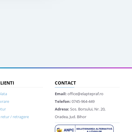
CLIENTI
CONTACT
lata
Email:
office@elaptepraf.ro
ivrare
Telefon:
0745-964-449
etur
Adresa:
Sos. Borsului, Nr. 20,
retur / retragere
Oradea, Jud. Bihor