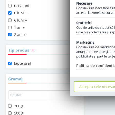
Necesare
6-12 luni
Cookie-urile necesare ajută
accesul la zonele securiza
0 luni +
6 luni +
Statistici
1 an +
Cookie-urile de statistică 
urile prin colectarea şi r
2 ani +
Marketing
Cookie-urile de marketing s
Tip produs
anunţuri relevante şi antr
puiblicitate şi părţile ter
lapte praf
Politica de confidenti
Gramaj
Accepta cele necesa
300 g
500 g