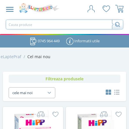
0745 964 449
Informatii utile
eLaptePraf
/
Cel mai nou
Filtreaza produsele
cele mai noi