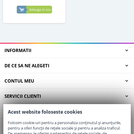
Adauga in cos
INFORMATII
DE CE SA NE ALEGETI
CONTUL MEU
SERVICII CLIENTI
CONTACT
Acest website foloseste cookies
Folosim cookie-uri pentru a personaliza conținutul și anunțurile,
pentru a oferi funcții de rețele sociale și pentru a analiza traficul.
Email:
office@elaptepraf.ro
De asemenea, le oferim partenerilor de rețele sociale, de