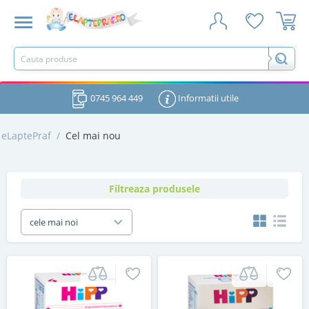
0745 964 449
Informatii utile
eLaptePraf
/
Cel mai nou
Filtreaza produsele
cele mai noi