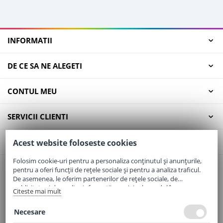
INFORMATII
DE CE SA NE ALEGETI
CONTUL MEU
SERVICII CLIENTI
CONTACT
Acest website foloseste cookies
Folosim cookie-uri pentru a personaliza conținutul și anunțurile,
pentru a oferi funcții de rețele sociale și pentru a analiza traficul.
Email:
office@elaptepraf.ro
De asemenea, le oferim partenerilor de rețele sociale, de
Telefon:
0745-964-449
publicitate și de analize informații cu privire la modul în care
Citeste mai mult
folosiți site-ul nostru. Aceștia le pot combina cu alte informații
Adresa:
Sos. Borsului, Nr. 20, Oradea, Jud. Bihor
oferite de dvs. sau culese în urma folosirii serviciilor lor.
Necesare