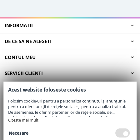
INFORMATII
DE CE SA NE ALEGETI
CONTUL MEU
SERVICII CLIENTI
CONTACT
Acest website foloseste cookies
Folosim cookie-uri pentru a personaliza conținutul și anunțurile,
pentru a oferi funcții de rețele sociale și pentru a analiza traficul.
Email:
office@elaptepraf.ro
De asemenea, le oferim partenerilor de rețele sociale, de
Telefon:
0745-964-449
publicitate și de analize informații cu privire la modul în care
Citeste mai mult
folosiți site-ul nostru. Aceștia le pot combina cu alte informații
Adresa:
Sos. Borsului, Nr. 20, Oradea, Jud. Bihor
oferite de dvs. sau culese în urma folosirii serviciilor lor.
Necesare