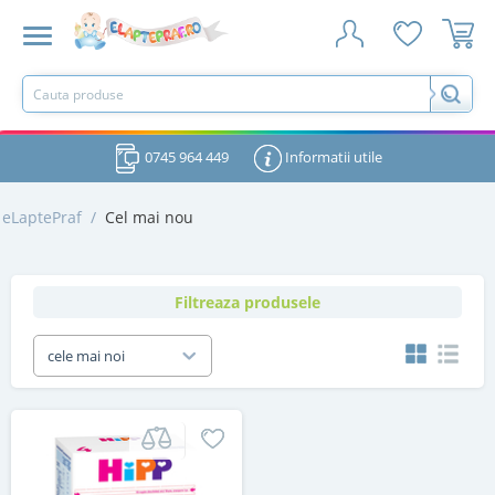
0745 964 449
Informatii utile
eLaptePraf
/
Cel mai nou
Filtreaza produsele
cele mai noi