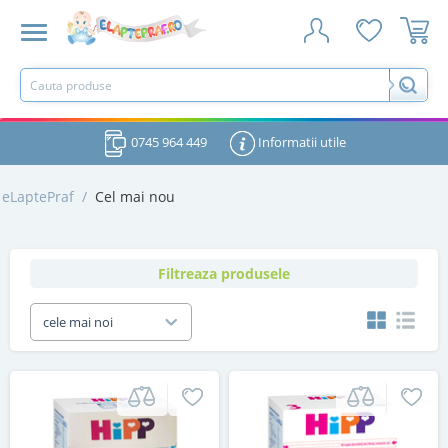
0745 964 449
Informatii utile
eLaptePraf
/
Cel mai nou
Filtreaza produsele
cele mai noi