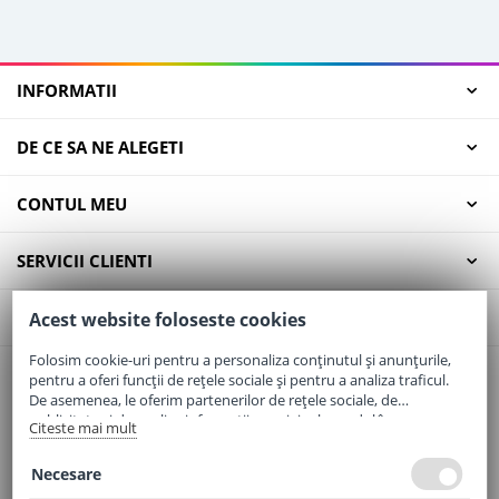
INFORMATII
DE CE SA NE ALEGETI
CONTUL MEU
SERVICII CLIENTI
CONTACT
Acest website foloseste cookies
Folosim cookie-uri pentru a personaliza conținutul și anunțurile,
pentru a oferi funcții de rețele sociale și pentru a analiza traficul.
Email:
office@elaptepraf.ro
De asemenea, le oferim partenerilor de rețele sociale, de
Telefon:
0745-964-449
publicitate și de analize informații cu privire la modul în care
Citeste mai mult
folosiți site-ul nostru. Aceștia le pot combina cu alte informații
Adresa:
Sos. Borsului, Nr. 20, Oradea, Jud. Bihor
oferite de dvs. sau culese în urma folosirii serviciilor lor.
Necesare