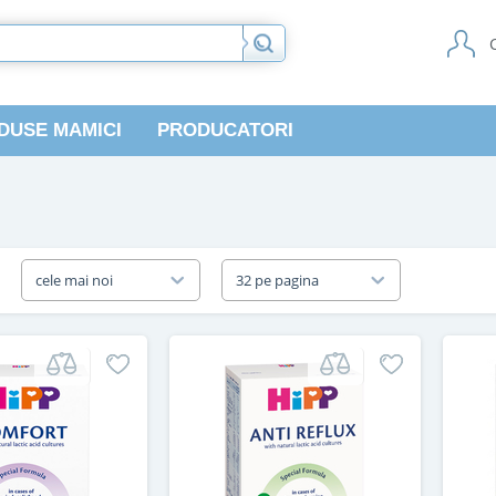
DUSE MAMICI
PRODUCATORI
a
cele mai noi
32 pe pagina