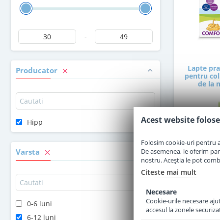
-
Lapte pr
Producator
pentru coli
de la 
Acest website folose
Hipp
4
Folosim cookie-uri pentru a 
De asemenea, le oferim parten
Varsta
nostru. Aceștia le pot combin
Citeste mai mult
Necesare
Cookie-urile necesare ajută
0-6 luni
accesul la zonele securiza
6-12 luni