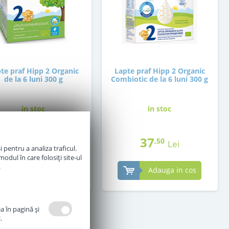
te praf Hipp 2 Organic
Lapte praf Hipp 2 Organic
de la 6 luni 300 g
Combiotic de la 6 luni 300 g
in stoc
in stoc
30
37
,00
,50
Lei
Lei
 pentru a analiza traficul.
odul în care folosiți site-ul
.
Adauga in cos
Adauga in cos
a în pagină şi
.