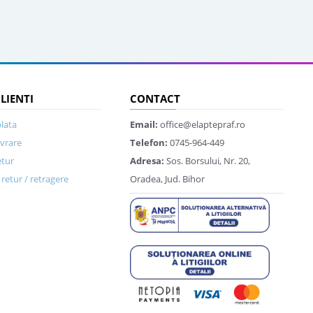
CLIENTI
CONTACT
lata
Email:
office@elaptepraf.ro
ivrare
Telefon:
0745-964-449
etur
Adresa:
Sos. Borsului, Nr. 20,
retur / retragere
Oradea, Jud. Bihor