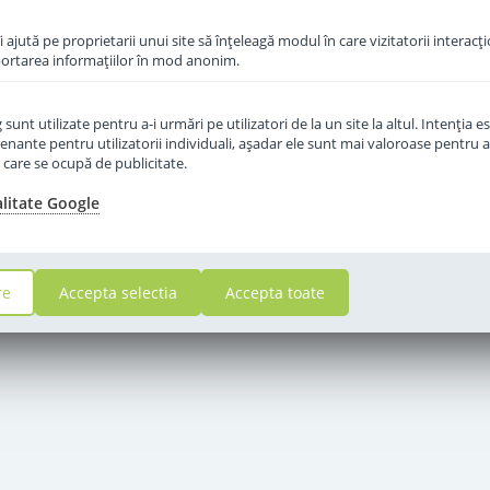
îi ajută pe proprietarii unui site să înţeleagă modul în care vizitatorii interacţ
aportarea informaţiilor în mod anonim.
unt utilizate pentru a-i urmări pe utilizatori de la un site la altul. Intenţia es
enante pentru utilizatorii individuali, aşadar ele sunt mai valoroase pentru a
ţe care se ocupă de publicitate.
alitate Google
re
Accepta selectia
Accepta toate