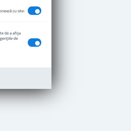
ionează cu site-
te de a afişa
genţiile de