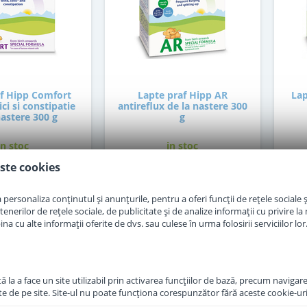
af Hipp Comfort
Lapte praf Hipp AR
Lap
ci si constipatie
antireflux de la nastere 300
nastere 300 g
g
in stoc
in stoc
ste cookies
7
48
,50
,50
Lei
Lei
personaliza conținutul și anunțurile, pentru a oferi funcții de rețele sociale și
erilor de rețele sociale, de publicitate și de analize informații cu privire la m
a cu alte informații oferite de dvs. sau culese în urma folosirii serviciilor lor
Adauga in cos
Adauga in cos
 la a face un site utilizabil prin activarea funcţiilor de bază, precum navigare
te de pe site. Site-ul nu poate funcţiona corespunzător fără aceste cookie-uri