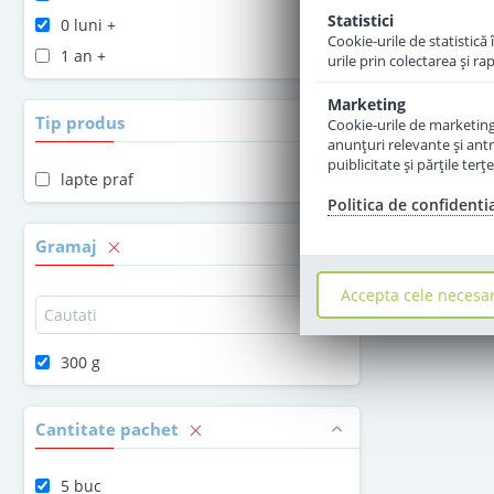
Statistici
0 luni +
Cookie-urile de statistică 
1 an +
urile prin colectarea şi r
Marketing
Tip produs
Cookie-urile de marketing s
anunţuri relevante şi antr
puiblicitate şi părţile ter
lapte praf
Politica de confidenti
Gramaj
Accepta cele necesa
300 g
Cantitate pachet
5 buc