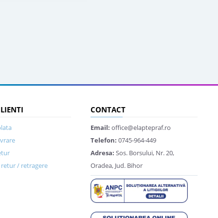
CLIENTI
CONTACT
lata
Email:
office@elaptepraf.ro
ivrare
Telefon:
0745-964-449
etur
Adresa:
Sos. Borsului, Nr. 20,
retur / retragere
Oradea, Jud. Bihor