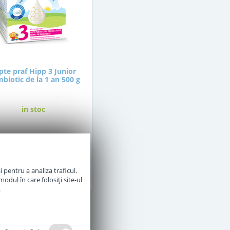
pte praf Hipp 3 Junior
biotic de la 1 an 500 g
in stoc
51
,50
Lei
 pentru a analiza traficul.
Adauga in cos
odul în care folosiți site-ul
.