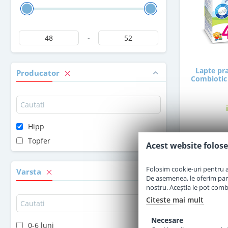
-
Lapte pra
Producator
Combiotic 
Hipp
5
Topfer
Acest website folose
Folosim cookie-uri pentru a 
Varsta
De asemenea, le oferim parten
nostru. Aceștia le pot combin
Citeste mai mult
Necesare
0-6 luni