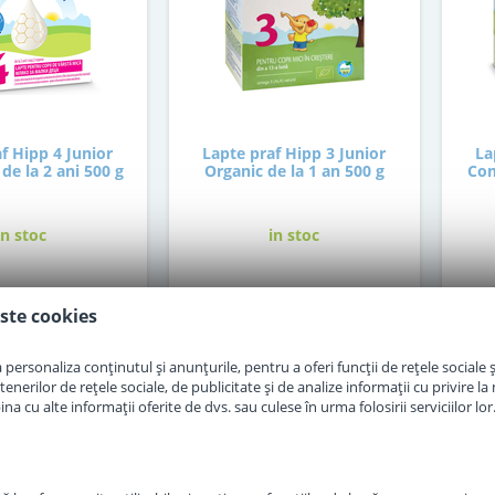
f Hipp 4 Junior
Lapte praf Hipp 3 Junior
La
de la 2 ani 500 g
Organic de la 1 an 500 g
Com
in stoc
in stoc
1
47
,00
,50
Lei
Lei
ste cookies
personaliza conținutul și anunțurile, pentru a oferi funcții de rețele sociale și
Adauga in cos
Adauga in cos
erilor de rețele sociale, de publicitate și de analize informații cu privire la m
a cu alte informații oferite de dvs. sau culese în urma folosirii serviciilor lor