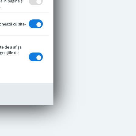
a în pagină şi
.
ionează cu site-
te de a afişa
genţiile de