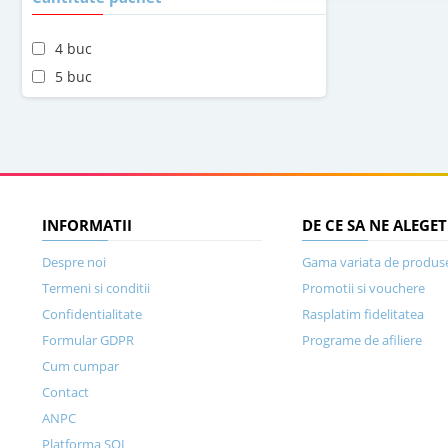
4 buc
5 buc
INFORMATII
DE CE SA NE ALEGET
Despre noi
Gama variata de produs
Termeni si conditii
Promotii si vouchere
Confidentialitate
Rasplatim fidelitatea
Formular GDPR
Programe de afiliere
Cum cumpar
Contact
ANPC
Platforma SOL