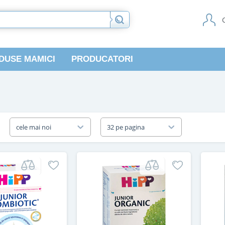
DUSE MAMICI
PRODUCATORI
a
cele mai noi
32 pe pagina