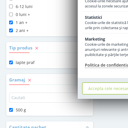
Cookie-urile necesare ajută
accesul la zonele securiza
6-12 luni
0 luni +
Statistici
1 an +
Cookie-urile de statistică 
urile prin colectarea şi r
2 ani +
Marketing
Cookie-urile de marketing s
Tip produs
anunţuri relevante şi antr
puiblicitate şi părţile ter
lapte praf
Politica de confidenti
Gramaj
Accepta cele necesa
500 g
Cantitate pachet