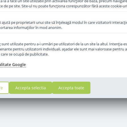
 la a face un site utilizabil prin activarea funcţiilor de bază, precum navigare
te de pe site. Site-ul nu poate funcţiona corespunzător fără aceste cookie-uri
îi ajută pe proprietarii unui site să înţeleagă modul în care vizitatorii interacţ
aportarea informaţiilor în mod anonim.
unt utilizate pentru a-i urmări pe utilizatori de la un site la altul. Intenţia es
enante pentru utilizatorii individuali, aşadar ele sunt mai valoroase pentru a
ţe care se ocupă de publicitate.
alitate Google
re
Accepta selectia
Accepta toate