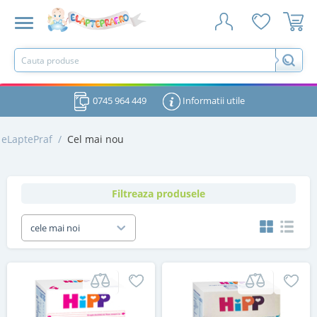
0745 964 449
Informatii utile
eLaptePraf
/
Cel mai nou
Filtreaza produsele
cele mai noi