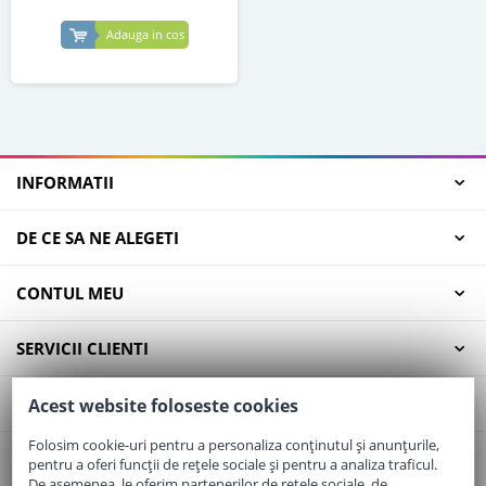
Adauga in cos
INFORMATII
DE CE SA NE ALEGETI
CONTUL MEU
SERVICII CLIENTI
CONTACT
Acest website foloseste cookies
Folosim cookie-uri pentru a personaliza conținutul și anunțurile,
pentru a oferi funcții de rețele sociale și pentru a analiza traficul.
Email:
office@elaptepraf.ro
De asemenea, le oferim partenerilor de rețele sociale, de