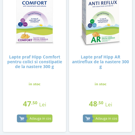
Lapte praf Hipp Comfort
Lapte praf Hipp AR
pentru colici si constipatie
antireflux de la nastere 300
de la nastere 300 g
g
in stoc
in stoc
47
48
,50
,50
Lei
Lei
Adauga in cos
Adauga in cos