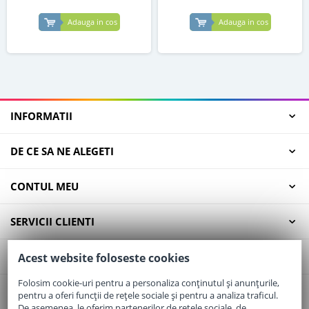
Adauga in cos
Adauga in cos
INFORMATII
DE CE SA NE ALEGETI
CONTUL MEU
SERVICII CLIENTI
CONTACT
Acest website foloseste cookies
Folosim cookie-uri pentru a personaliza conținutul și anunțurile,
pentru a oferi funcții de rețele sociale și pentru a analiza traficul.
Email:
office@elaptepraf.ro
De asemenea, le oferim partenerilor de rețele sociale, de