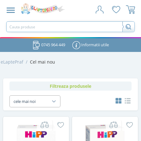
0745 964 449
Informatii utile
eLaptePraf
/
Cel mai nou
Filtreaza produsele
cele mai noi