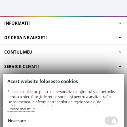
INFORMATII
DE CE SA NE ALEGETI
CONTUL MEU
SERVICII CLIENTI
CONTACT
Acest website foloseste cookies
Folosim cookie-uri pentru a personaliza conținutul și anunțurile,
pentru a oferi funcții de rețele sociale și pentru a analiza traficul.
Email:
office@elaptepraf.ro
De asemenea, le oferim partenerilor de rețele sociale, de
Telefon:
0745-964-449
publicitate și de analize informații cu privire la modul în care
Citeste mai mult
folosiți site-ul nostru. Aceștia le pot combina cu alte informații
Adresa:
Sos. Borsului, Nr. 20, Oradea, Jud. Bihor
oferite de dvs. sau culese în urma folosirii serviciilor lor.
Necesare