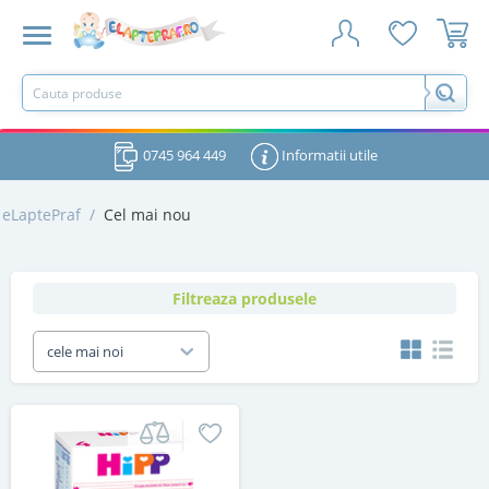
0745 964 449
Informatii utile
eLaptePraf
/
Cel mai nou
Filtreaza produsele
cele mai noi