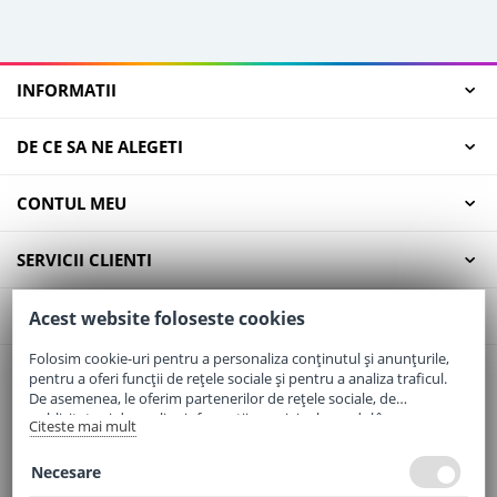
INFORMATII
DE CE SA NE ALEGETI
CONTUL MEU
SERVICII CLIENTI
CONTACT
Acest website foloseste cookies
Folosim cookie-uri pentru a personaliza conținutul și anunțurile,
pentru a oferi funcții de rețele sociale și pentru a analiza traficul.
Email:
office@elaptepraf.ro
De asemenea, le oferim partenerilor de rețele sociale, de
Telefon:
0745-964-449
publicitate și de analize informații cu privire la modul în care
Citeste mai mult
folosiți site-ul nostru. Aceștia le pot combina cu alte informații
Adresa:
Sos. Borsului, Nr. 20, Oradea, Jud. Bihor
oferite de dvs. sau culese în urma folosirii serviciilor lor.
Necesare