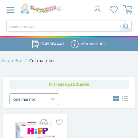
0745 964 449
Informatii utile
eLaptePraf
/
Cel mai nou
Filtreaza produsele
cele mai noi