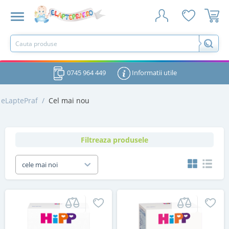
0745 964 449
Informatii utile
eLaptePraf
/
Cel mai nou
Filtreaza produsele
cele mai noi