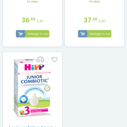
in stoc
in stoc
36
37
,50
,50
Lei
Lei
Adauga in cos
Adauga in cos