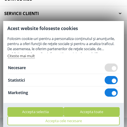
SERVICII CLIENTI
CONTACT
Acest website foloseste cookies
Folosim cookie-uri pentru a personaliza conținutul și anunțurile,
pentru a oferi funcții de rețele sociale și pentru a analiza traficul.
Email:
office@elaptepraf.ro
De asemenea, le oferim partenerilor de rețele sociale, de
Telefon:
0745-964-449
publicitate și de analize informații cu privire la modul în care
Citeste mai mult
folosiți site-ul nostru. Aceștia le pot combina cu alte informații
Adresa:
Sos. Borsului, Nr. 20, Oradea, Jud. Bihor
oferite de dvs. sau culese în urma folosirii serviciilor lor.
Necesare
Statistici
Marketing
Accepta selectia
Accepta toate
Accepta cele necesare
© 2010 - 2010 - 2026 elaptepraf.ro. Toate drepturile rezervate