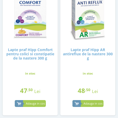
Lapte praf Hipp Comfort
Lapte praf Hipp AR
pentru colici si constipatie
antireflux de la nastere 300
de la nastere 300 g
g
in stoc
in stoc
47
48
,50
,50
Lei
Lei
Adauga in cos
Adauga in cos