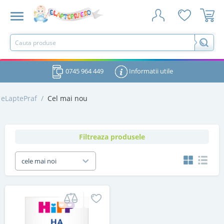
0745 964 449
Informatii utile
eLaptePraf
/
Cel mai nou
Filtreaza produsele
cele mai noi