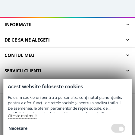
INFORMATII
DE CE SA NE ALEGETI
CONTUL MEU
SERVICII CLIENTI
CONTACT
Acest website foloseste cookies
Folosim cookie-uri pentru a personaliza conținutul și anunțurile,
pentru a oferi funcții de rețele sociale și pentru a analiza traficul.
Email:
office@elaptepraf.ro
De asemenea, le oferim partenerilor de rețele sociale, de
Telefon:
0745-964-449
publicitate și de analize informații cu privire la modul în care
Citeste mai mult
folosiți site-ul nostru. Aceștia le pot combina cu alte informații
Adresa:
Sos. Borsului, Nr. 20, Oradea, Jud. Bihor
oferite de dvs. sau culese în urma folosirii serviciilor lor.
Necesare