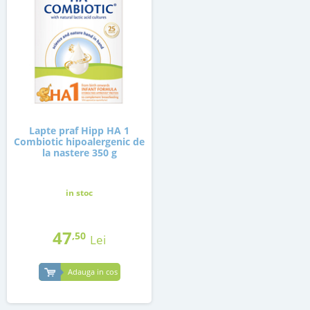
Lapte praf Hipp HA 1
Combiotic hipoalergenic de
la nastere 350 g
in stoc
47
,50
Lei
Adauga in cos