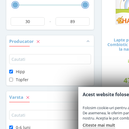
-
Lapte p
Producator
Combiotic 
la na
Hipp
4
Topfer
Acest website folose
Varsta
Folosim cookie-uri pentru a 
De asemenea, le oferim parten
nostru. Aceștia le pot combin
Citeste mai mult
0-6 luni