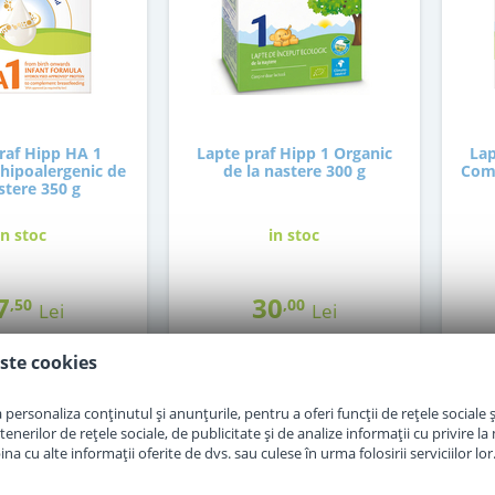
raf Hipp HA 1
Lapte praf Hipp 1 Organic
Lap
hipoalergenic de
de la nastere 300 g
Comb
stere 350 g
in stoc
in stoc
7
30
,50
,00
Lei
Lei
ste cookies
Adauga in cos
Adauga in cos
personaliza conținutul și anunțurile, pentru a oferi funcții de rețele sociale și
erilor de rețele sociale, de publicitate și de analize informații cu privire la m
a cu alte informații oferite de dvs. sau culese în urma folosirii serviciilor lor