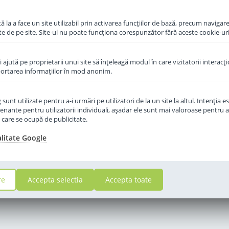
 la a face un site utilizabil prin activarea funcţiilor de bază, precum navigare
te de pe site. Site-ul nu poate funcţiona corespunzător fără aceste cookie-uri
îi ajută pe proprietarii unui site să înţeleagă modul în care vizitatorii interacţ
aportarea informaţiilor în mod anonim.
unt utilizate pentru a-i urmări pe utilizatori de la un site la altul. Intenţia es
enante pentru utilizatorii individuali, aşadar ele sunt mai valoroase pentru a
ţe care se ocupă de publicitate.
alitate Google
re
Accepta selectia
Accepta toate