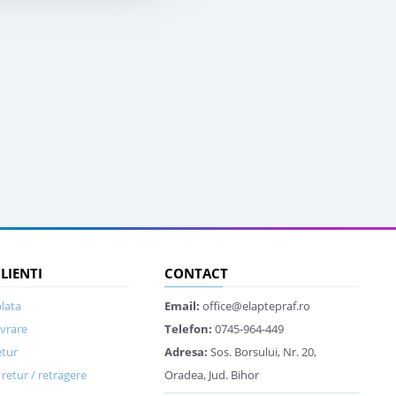
CLIENTI
CONTACT
lata
Email:
office@elaptepraf.ro
ivrare
Telefon:
0745-964-449
etur
Adresa:
Sos. Borsului, Nr. 20,
retur / retragere
Oradea, Jud. Bihor