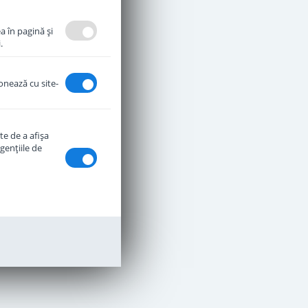
a în pagină şi
.
ionează cu site-
te de a afişa
genţiile de