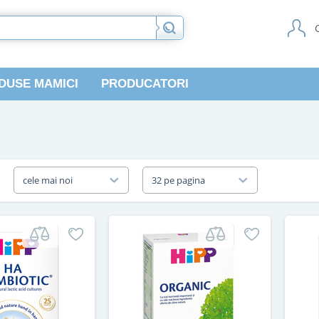
DUSE MAMICI
PRODUCATORI
a
cele mai noi
32 pe pagina