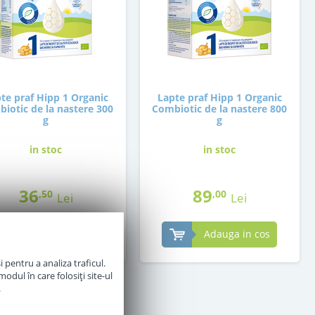
te praf Hipp 1 Organic
Lapte praf Hipp 1 Organic
iotic de la nastere 300
Combiotic de la nastere 800
g
g
in stoc
in stoc
36
89
,50
,00
Lei
Lei
Adauga in cos
Adauga in cos
 pentru a analiza traficul.
odul în care folosiți site-ul
.