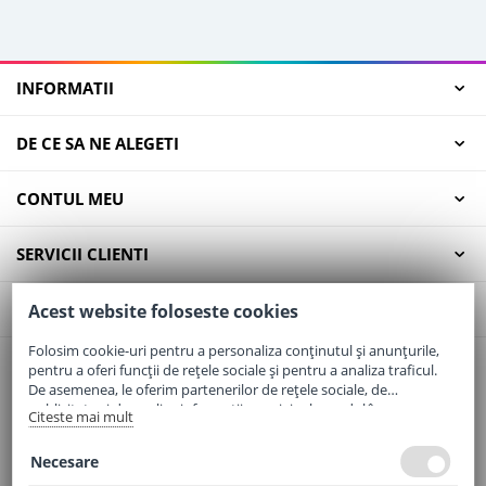
INFORMATII
DE CE SA NE ALEGETI
CONTUL MEU
SERVICII CLIENTI
CONTACT
Acest website foloseste cookies
Folosim cookie-uri pentru a personaliza conținutul și anunțurile,
pentru a oferi funcții de rețele sociale și pentru a analiza traficul.
Email:
office@elaptepraf.ro
De asemenea, le oferim partenerilor de rețele sociale, de
Telefon:
0745-964-449
publicitate și de analize informații cu privire la modul în care
Citeste mai mult
folosiți site-ul nostru. Aceștia le pot combina cu alte informații
Adresa:
Sos. Borsului, Nr. 20, Oradea, Jud. Bihor
oferite de dvs. sau culese în urma folosirii serviciilor lor.
Necesare