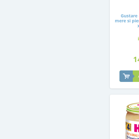
Gustare 
mere si pier
1