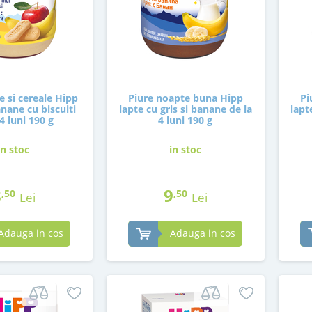
e si cereale Hipp
Piure noapte buna Hipp
Pi
nane cu biscuiti
lapte cu gris si banane de la
lapt
 4 luni 190 g
4 luni 190 g
in stoc
in stoc
8
9
,50
,50
Lei
Lei
Adauga in cos
Adauga in cos