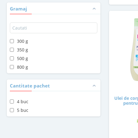
Gramaj
300 g
350 g
500 g
800 g
Cantitate pachet
Ulei de co
4 buc
pentru
5 buc