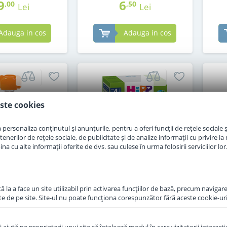
9
6
,00
,50
Lei
Lei
Adauga in cos
Adauga in cos
ste cookies
personaliza conținutul și anunțurile, pentru a oferi funcții de rețele sociale și
erilor de rețele sociale, de publicitate și de analize informații cu privire la m
a cu alte informații oferite de dvs. sau culese în urma folosirii serviciilor lor
 la a face un site utilizabil prin activarea funcţiilor de bază, precum navigare
te de pe site. Site-ul nu poate funcţiona corespunzător fără aceste cookie-uri
p Hippis mango,
Cereale Hipp fara lapte
Pas
asiunii, pere si
primul ovaz al copilului de
Org
 la 1 an 100 g
la 4 luni 200 g