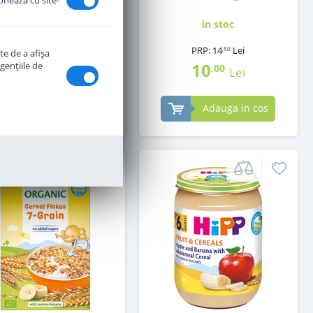
ionează cu site-
in stoc
in stoc
PRP:
14
Lei
,50
te de a afişa
17
10
genţiile de
,50
,00
Lei
Lei
Adauga in cos
Adauga in cos