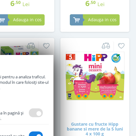
6
6
,50
,50
Lei
Lei
Adauga in cos
Adauga in cos
 pentru a analiza traficul.
odul în care folosiți site-ul
.
a în pagină şi
.
te pentru bebelusi HiPP
Gustare cu fructe Hipp
anic Baby Pasta de la 6
banane si mere de la 5 luni
luni 320 g
4 x 100 g