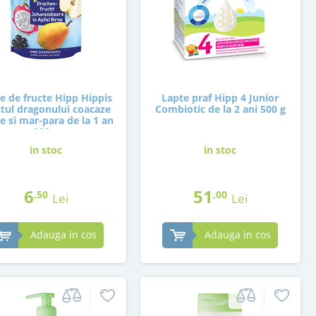
e de fructe Hipp Hippis
Lapte praf Hipp 4 Junior
ctul dragonului coacaze
Combiotic de la 2 ani 500 g
e si mar-para de la 1 an
100 g
in stoc
in stoc
6
51
,50
,00
Lei
Lei
Adauga in cos
Adauga in cos