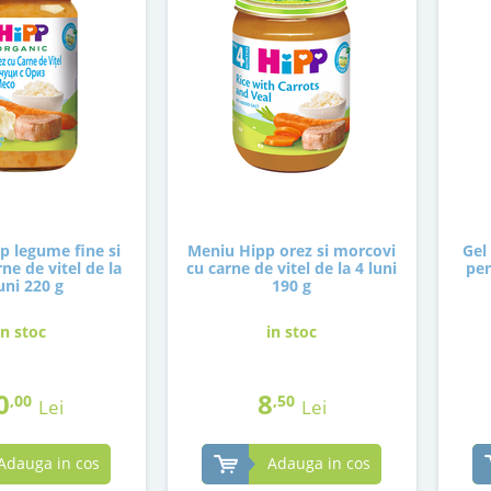
p legume fine si
Meniu Hipp orez si morcovi
Gel
ne de vitel de la
cu carne de vitel de la 4 luni
pen
uni 220 g
190 g
in stoc
in stoc
0
8
,00
,50
Lei
Lei
Adauga in cos
Adauga in cos