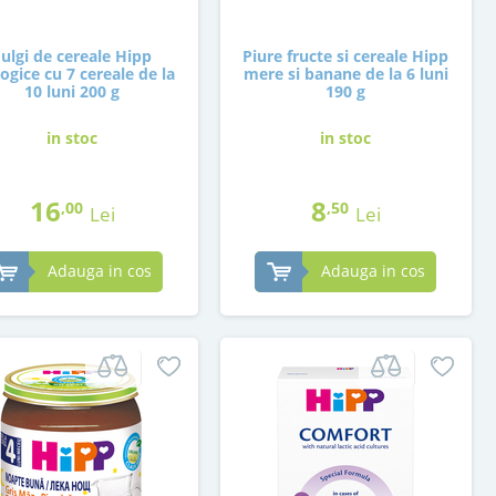
Fulgi de cereale Hipp
Piure fructe si cereale Hipp
ogice cu 7 cereale de la
mere si banane de la 6 luni
10 luni 200 g
190 g
in stoc
in stoc
16
8
,00
,50
Lei
Lei
Adauga in cos
Adauga in cos