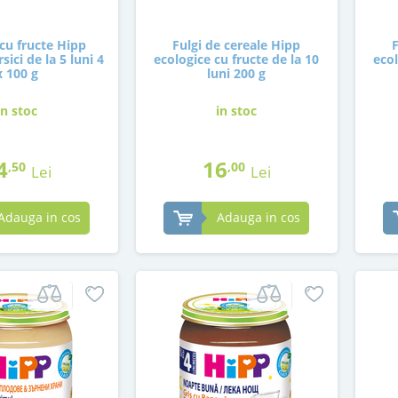
cu fructe Hipp
Fulgi de cereale Hipp
sici de la 5 luni 4
ecologice cu fructe de la 10
ecol
x 100 g
luni 200 g
in stoc
in stoc
4
16
,50
,00
Lei
Lei
Adauga in cos
Adauga in cos