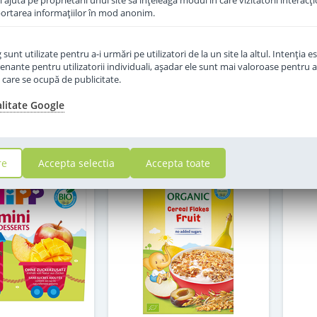
îi ajută pe proprietarii unui site să înţeleagă modul în care vizitatorii interacţ
aportarea informaţiilor în mod anonim.
in stoc
in stoc
unt utilizate pentru a-i urmări pe utilizatori de la un site la altul. Intenţia es
6
16
enante pentru utilizatorii individuali, aşadar ele sunt mai valoroase pentru a
,50
,00
Lei
Lei
ţe care se ocupă de publicitate.
alitate Google
Adauga in cos
Adauga in cos
re
Accepta selectia
Accepta toate