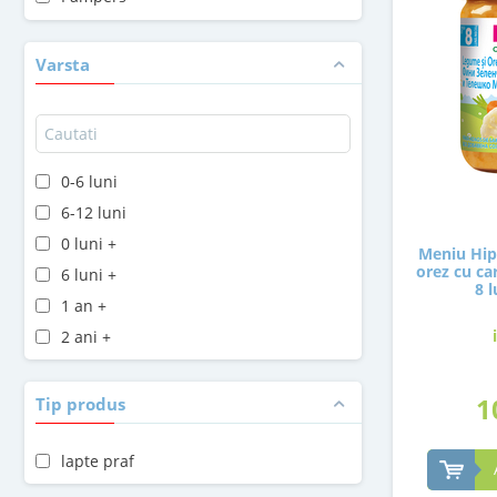
Penaten
Plasmon
Varsta
Sudocrem
Topfer
0-6 luni
6-12 luni
0 luni +
Meniu Hip
orez cu car
6 luni +
8 l
1 an +
2 ani +
1
Tip produs
lapte praf