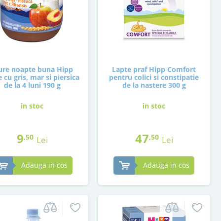
ure noapte buna Hipp
Lapte praf Hipp Comfort
e cu gris, mar si piersica
pentru colici si constipatie
de la 4 luni 190 g
de la nastere 300 g
in stoc
in stoc
9
47
,50
,50
Lei
Lei
Adauga in cos
Adauga in cos