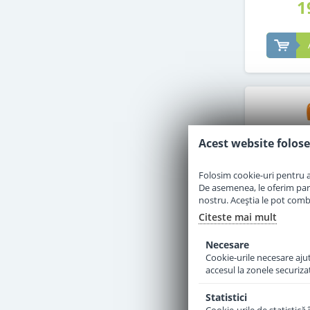
1
Acest website folose
Folosim cookie-uri pentru a 
De asemenea, le oferim parten
nostru. Aceștia le pot combin
Citeste mai mult
Necesare
Cookie-urile necesare ajută
accesul la zonele securiza
Piure Hip
fructul p
Statistici
mere de