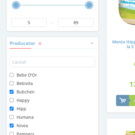
-
Meniu Hipp
Producator
la 5
Bebe D'Or
1
Bebivita
Bubchen
Happy
Hipp
Humana
Nivea
Pampers