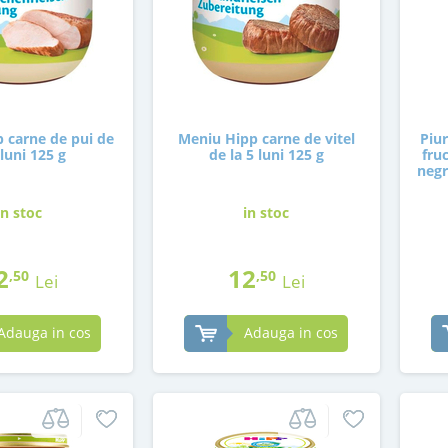
 carne de pui de
Meniu Hipp carne de vitel
Piur
 luni 125 g
de la 5 luni 125 g
fru
negr
in stoc
in stoc
2
12
,50
,50
Lei
Lei
Adauga in cos
Adauga in cos