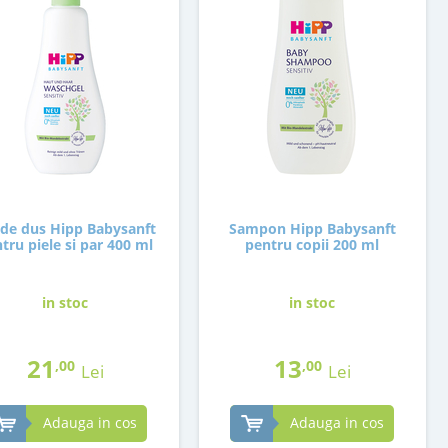
 de dus Hipp Babysanft
Sampon Hipp Babysanft
tru piele si par 400 ml
pentru copii 200 ml
in stoc
in stoc
21
13
,00
,00
Lei
Lei
Adauga in cos
Adauga in cos