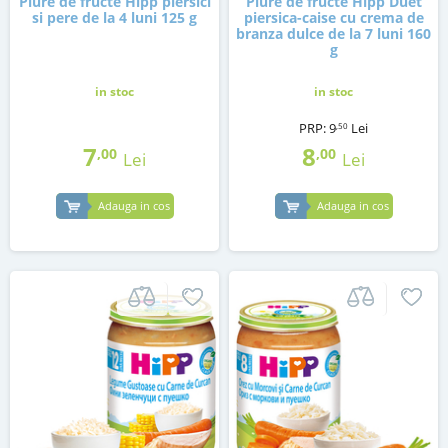
Piure de fructe Hipp piersici
Piure de fructe Hipp Duet
si pere de la 4 luni 125 g
piersica-caise cu crema de
branza dulce de la 7 luni 160
g
in stoc
in stoc
PRP:
9
Lei
,50
7
8
,00
,00
Lei
Lei
Adauga in cos
Adauga in cos