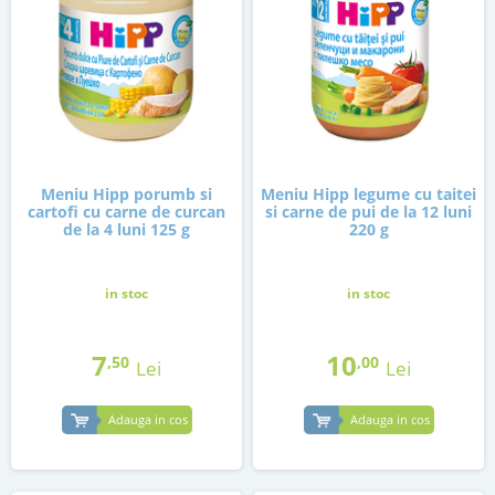
Meniu Hipp porumb si
Meniu Hipp legume cu taitei
cartofi cu carne de curcan
si carne de pui de la 12 luni
de la 4 luni 125 g
220 g
in stoc
in stoc
7
10
,50
,00
Lei
Lei
Adauga in cos
Adauga in cos