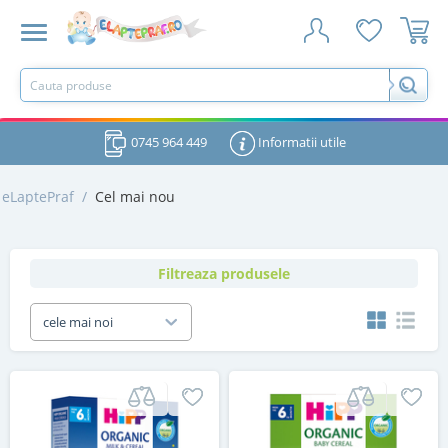
0745 964 449
Informatii utile
eLaptePraf
/
Cel mai nou
Filtreaza produsele
cele mai noi