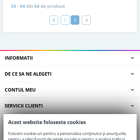
33
-
54
din
54
de produse
1
2
INFORMATII
DE CE SA NE ALEGETI
CONTUL MEU
SERVICII CLIENTI
CONTACT
Acest website foloseste cookies
Folosim cookie-uri pentru a personaliza conținutul și anunțurile,
pentru a oferi funcții de rețele sociale și pentru a analiza traficul.