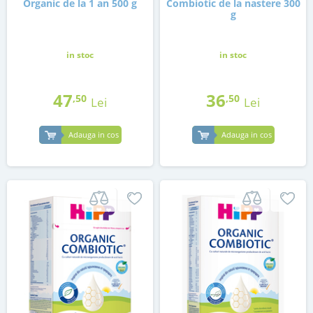
Organic de la 1 an 500 g
Combiotic de la nastere 300
g
in stoc
in stoc
47
36
,50
,50
Lei
Lei
Adauga in cos
Adauga in cos