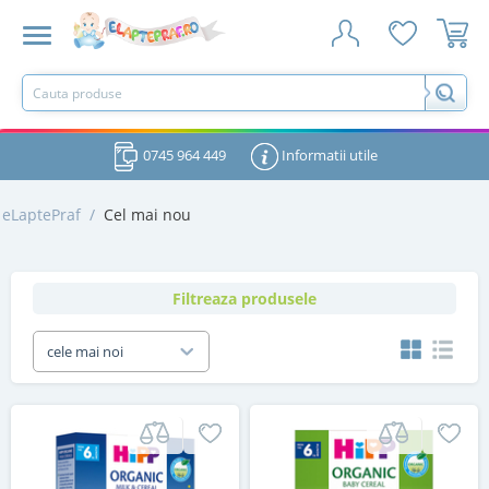
0745 964 449
Informatii utile
eLaptePraf
/
Cel mai nou
Filtreaza produsele
cele mai noi