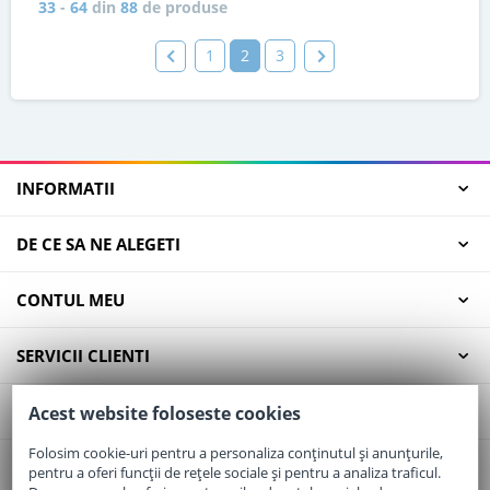
33
-
64
din
88
de produse
1
2
3
INFORMATII
DE CE SA NE ALEGETI
CONTUL MEU
SERVICII CLIENTI
CONTACT
Acest website foloseste cookies
Folosim cookie-uri pentru a personaliza conținutul și anunțurile,
pentru a oferi funcții de rețele sociale și pentru a analiza traficul.
Email:
office@elaptepraf.ro