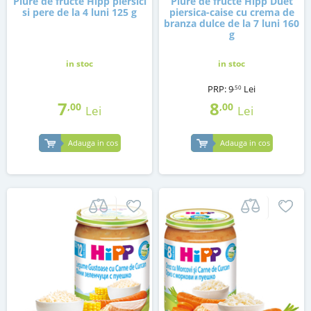
Piure de fructe Hipp piersici
Piure de fructe Hipp Duet
si pere de la 4 luni 125 g
piersica-caise cu crema de
branza dulce de la 7 luni 160
g
in stoc
in stoc
PRP:
9
Lei
,50
7
8
,00
,00
Lei
Lei
Adauga in cos
Adauga in cos