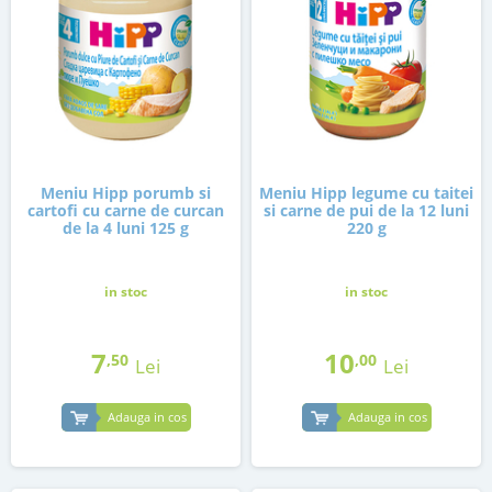
Meniu Hipp porumb si
Meniu Hipp legume cu taitei
cartofi cu carne de curcan
si carne de pui de la 12 luni
de la 4 luni 125 g
220 g
in stoc
in stoc
7
10
,50
,00
Lei
Lei
Adauga in cos
Adauga in cos