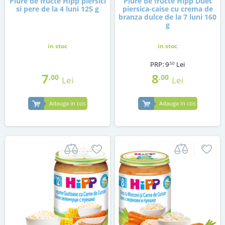
Piure de fructe Hipp piersici
Piure de fructe Hipp Duet
si pere de la 4 luni 125 g
piersica-caise cu crema de
branza dulce de la 7 luni 160
g
in stoc
in stoc
PRP:
9
Lei
,50
7
8
,00
,00
Lei
Lei
Adauga in cos
Adauga in cos