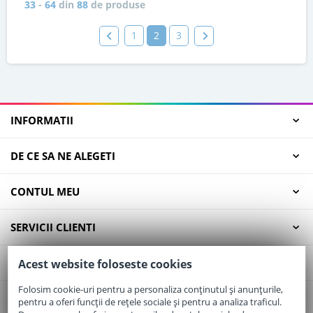
33
-
64
din
88
de produse
1
2
3
INFORMATII
DE CE SA NE ALEGETI
CONTUL MEU
SERVICII CLIENTI
CONTACT
Acest website foloseste cookies
Folosim cookie-uri pentru a personaliza conținutul și anunțurile,
pentru a oferi funcții de rețele sociale și pentru a analiza traficul.
Email:
office@elaptepraf.ro