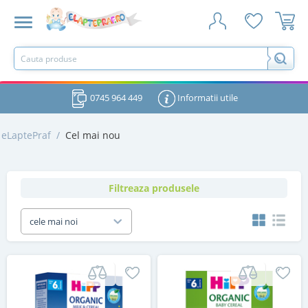
0745 964 449
Informatii utile
eLaptePraf
/
Cel mai nou
Filtreaza produsele
cele mai noi