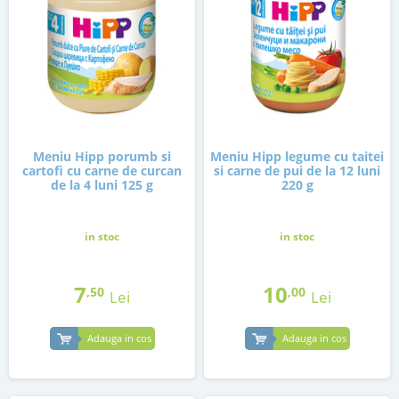
Meniu Hipp porumb si
Meniu Hipp legume cu taitei
cartofi cu carne de curcan
si carne de pui de la 12 luni
de la 4 luni 125 g
220 g
in stoc
in stoc
7
10
,50
,00
Lei
Lei
Adauga in cos
Adauga in cos