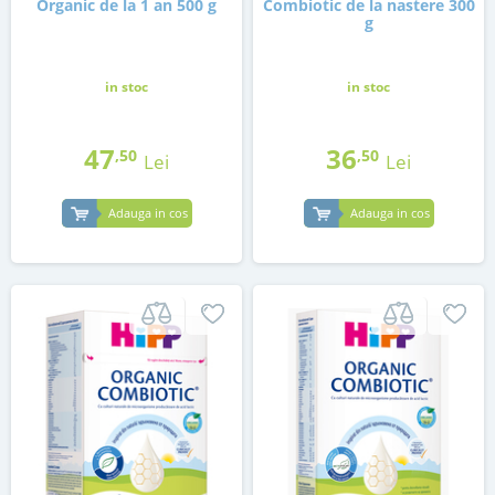
Organic de la 1 an 500 g
Combiotic de la nastere 300
g
in stoc
in stoc
47
36
,50
,50
Lei
Lei
Adauga in cos
Adauga in cos