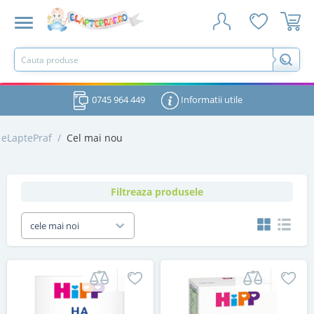
0745 964 449
Informatii utile
eLaptePraf
/
Cel mai nou
Filtreaza produsele
cele mai noi