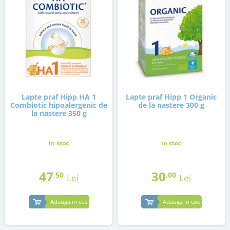
Lapte praf Hipp HA 1
Lapte praf Hipp 1 Organic
Combiotic hipoalergenic de
de la nastere 300 g
la nastere 350 g
in stoc
in stoc
47
30
,50
,00
Lei
Lei
Adauga in cos
Adauga in cos