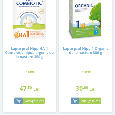
Lapte praf Hipp HA 1
Lapte praf Hipp 1 Organic
Combiotic hipoalergenic de
de la nastere 300 g
la nastere 350 g
in stoc
in stoc
47
30
,50
,00
Lei
Lei
Adauga in cos
Adauga in cos