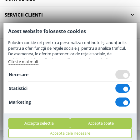
SERVICII CLIENTI
CONTACT
Acest website foloseste cookies
Folosim cookie-uri pentru a personaliza conținutul și anunțurile,
pentru a oferi funcții de rețele sociale și pentru a analiza traficul.
Email:
office@elaptepraf.ro
De asemenea, le oferim partenerilor de rețele sociale, de
Telefon:
0745-964-449
publicitate și de analize informații cu privire la modul în care
Citeste mai mult
folosiți site-ul nostru. Aceștia le pot combina cu alte informații
Adresa:
Sos. Borsului, Nr. 20, Oradea, Jud. Bihor
oferite de dvs. sau culese în urma folosirii serviciilor lor.
Necesare
Statistici
Marketing
Accepta selectia
Accepta toate
Accepta cele necesare
© 2010 - 2010 - 2026 elaptepraf.ro. Toate drepturile rezervate