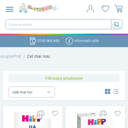
0745 964 449
Informatii utile
eLaptePraf
/
Cel mai nou
Filtreaza produsele
cele mai noi