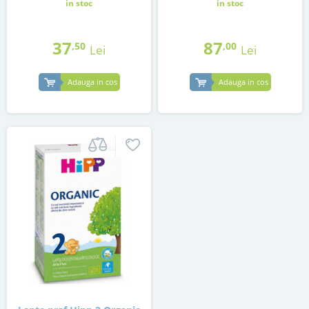
in stoc
in stoc
37
87
,50
,00
Lei
Lei
Adauga in cos
Adauga in cos