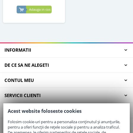
Adauga in cos
INFORMATII
DE CE SA NE ALEGETI
CONTUL MEU
SERVICII CLIENTI
CONTACT
Acest website foloseste cookies
Folosim cookie-uri pentru a personaliza conținutul și anunțurile,
pentru a oferi funcții de rețele sociale și pentru a analiza traficul.
Email:
office@elaptepraf.ro
De asemenea, le oferim partenerilor de rețele sociale, de