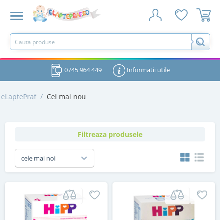
0745 964 449
Informatii utile
eLaptePraf
/
Cel mai nou
Filtreaza produsele
cele mai noi