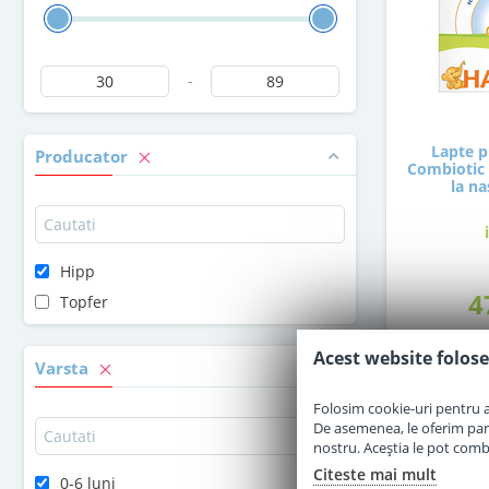
-
Lapte p
Producator
Combiotic 
la na
Hipp
4
Topfer
Acest website folose
Varsta
Folosim cookie-uri pentru a 
De asemenea, le oferim parten
nostru. Aceștia le pot combin
Citeste mai mult
0-6 luni