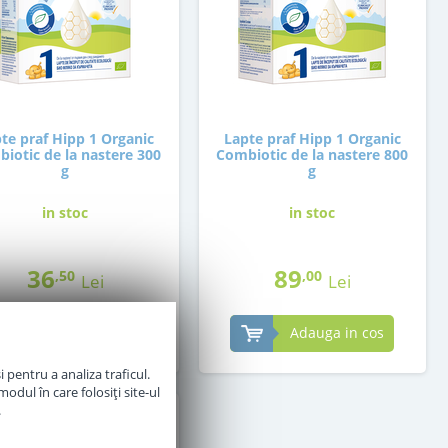
te praf Hipp 1 Organic
Lapte praf Hipp 1 Organic
iotic de la nastere 300
Combiotic de la nastere 800
g
g
in stoc
in stoc
36
89
,50
,00
Lei
Lei
Adauga in cos
Adauga in cos
 pentru a analiza traficul.
odul în care folosiți site-ul
.