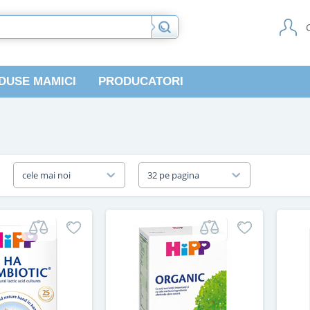
DUSE MAMICI
PRODUCATORI
a
cele mai noi
32 pe pagina