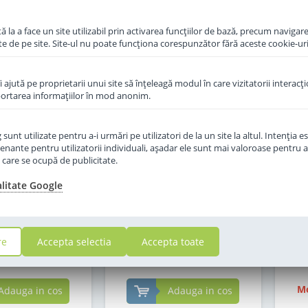
 la a face un site utilizabil prin activarea funcţiilor de bază, precum navigare
te de pe site. Site-ul nu poate funcţiona corespunzător fără aceste cookie-uri
îi ajută pe proprietarii unui site să înţeleagă modul în care vizitatorii interacţ
aportarea informaţiilor în mod anonim.
unt utilizate pentru a-i urmări pe utilizatori de la un site la altul. Intenţia es
enante pentru utilizatorii individuali, aşadar ele sunt mai valoroase pentru a
f Hipp 2 Organic
Lapte praf Hipp 2 Organic
Lap
ţe care se ocupă de publicitate.
e la 6 luni 300 g
Combiotic de la 6 luni 800 g
alitate Google
in stoc
in stoc
re
Accepta selectia
Accepta toate
7
87
,50
,00
Lei
Lei
Mo
Adauga in cos
Adauga in cos