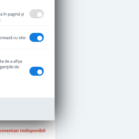
a în pagină şi
.
ionează cu site-
te de a afişa
genţiile de
te praf Hipp 2 Organic
de la 6 luni 300 g
stoc epuizat
30
,00
Lei
mentan Indisponibil