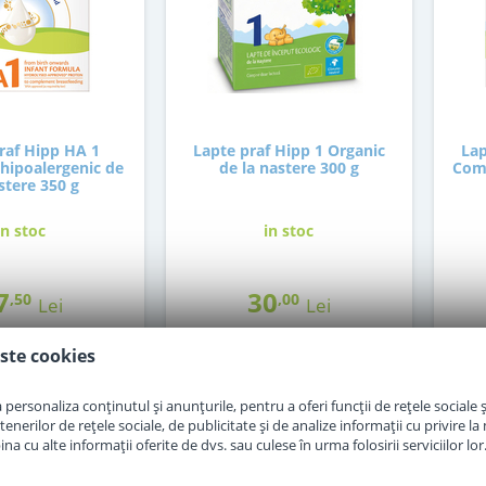
raf Hipp HA 1
Lapte praf Hipp 1 Organic
Lap
hipoalergenic de
de la nastere 300 g
Comb
stere 350 g
in stoc
in stoc
7
30
,50
,00
Lei
Lei
ste cookies
Adauga in cos
Adauga in cos
personaliza conținutul și anunțurile, pentru a oferi funcții de rețele sociale și
erilor de rețele sociale, de publicitate și de analize informații cu privire la m
a cu alte informații oferite de dvs. sau culese în urma folosirii serviciilor lor