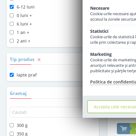
6-12 luni
Necesare
Cookie-urile necesare ajută
0 luni +
accesul la zonele securiza
6 luni +
Statistici
1 an +
Cookie-urile de statistică 
2 ani +
urile prin colectarea şi r
Marketing
Tip produs
Cookie-urile de marketing s
anunţuri relevante şi antr
Lapte pra
puiblicitate şi părţile ter
Combiotic d
lapte praf
Politica de confidenti
Gramaj
Accepta cele necesa
3
300 g
350 g