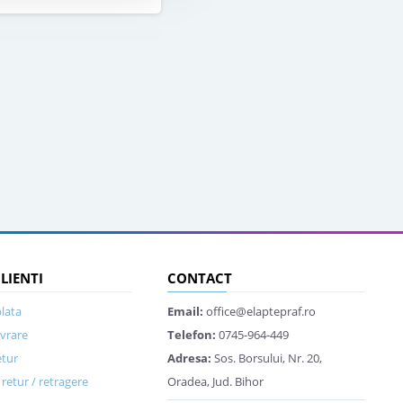
CLIENTI
CONTACT
lata
Email:
office@elaptepraf.ro
ivrare
Telefon:
0745-964-449
etur
Adresa:
Sos. Borsului, Nr. 20,
retur / retragere
Oradea, Jud. Bihor