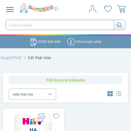
0745 964 449
Informatii utile
eLaptePraf
/
Cel mai nou
Filtreaza produsele
cele mai noi