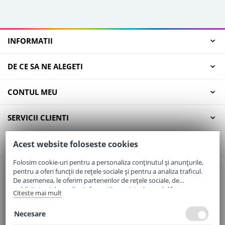
INFORMATII
DE CE SA NE ALEGETI
CONTUL MEU
SERVICII CLIENTI
CONTACT
Acest website foloseste cookies
Folosim cookie-uri pentru a personaliza conținutul și anunțurile,
pentru a oferi funcții de rețele sociale și pentru a analiza traficul.
Email:
office@elaptepraf.ro
De asemenea, le oferim partenerilor de rețele sociale, de
Telefon:
0745-964-449
publicitate și de analize informații cu privire la modul în care
Citeste mai mult
folosiți site-ul nostru. Aceștia le pot combina cu alte informații
Adresa:
Sos. Borsului, Nr. 20, Oradea, Jud. Bihor
oferite de dvs. sau culese în urma folosirii serviciilor lor.
Necesare