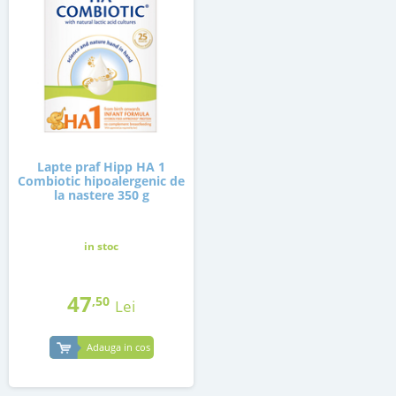
Lapte praf Hipp HA 1
Combiotic hipoalergenic de
la nastere 350 g
in stoc
47
,50
Lei
Adauga in cos