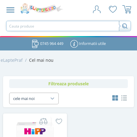
0745 964 449
Informatii utile
eLaptePraf
/
Cel mai nou
Filtreaza produsele
cele mai noi