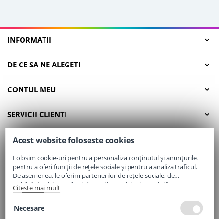
INFORMATII
DE CE SA NE ALEGETI
CONTUL MEU
SERVICII CLIENTI
CONTACT
Acest website foloseste cookies
Folosim cookie-uri pentru a personaliza conținutul și anunțurile,
pentru a oferi funcții de rețele sociale și pentru a analiza traficul.
Email:
office@elaptepraf.ro
De asemenea, le oferim partenerilor de rețele sociale, de
Telefon:
0745-964-449
publicitate și de analize informații cu privire la modul în care
Citeste mai mult
folosiți site-ul nostru. Aceștia le pot combina cu alte informații
Adresa:
Sos. Borsului, Nr. 20, Oradea, Jud. Bihor
oferite de dvs. sau culese în urma folosirii serviciilor lor.
Necesare