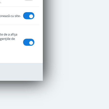
.
ionează cu site-
te de a afişa
genţiile de