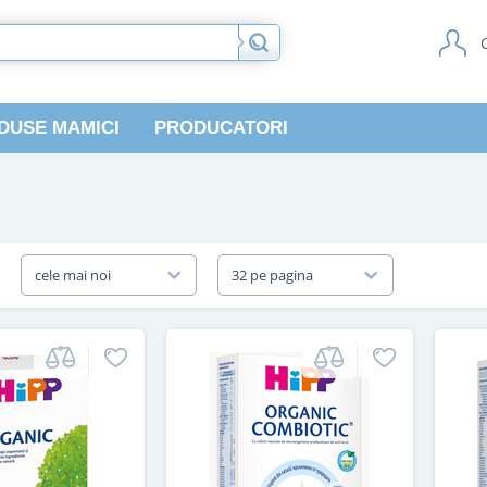
DUSE MAMICI
PRODUCATORI
a
cele mai noi
32 pe pagina