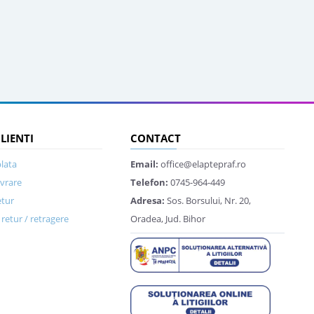
CLIENTI
CONTACT
lata
Email:
office@elaptepraf.ro
ivrare
Telefon:
0745-964-449
etur
Adresa:
Sos. Borsului, Nr. 20,
retur / retragere
Oradea, Jud. Bihor