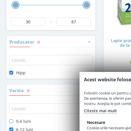
-
Lapte pra
Producator
de la
Hipp
Acest website folose
3
Varsta
Folosim cookie-uri pentru a 
De asemenea, le oferim parten
nostru. Aceștia le pot combin
Citeste mai mult
0-6 luni
Necesare
Cookie-urile necesare ajută
6-12 luni