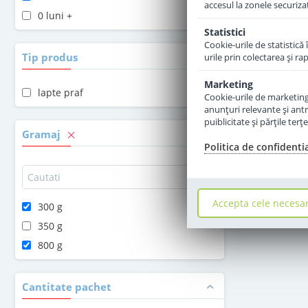
accesul la zonele securiza
0 luni +
Statistici
Cookie-urile de statistică 
Tip produs
urile prin colectarea şi r
Marketing
lapte praf
Cookie-urile de marketing s
anunţuri relevante şi antr
puiblicitate şi părţile ter
Gramaj
Politica de confidenti
Accepta cele necesa
300 g
350 g
800 g
Cantitate pachet