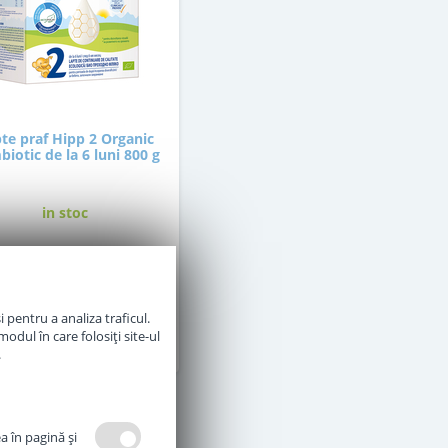
te praf Hipp 2 Organic
iotic de la 6 luni 800 g
in stoc
87
,00
Lei
 pentru a analiza traficul.
Adauga in cos
odul în care folosiți site-ul
.
a în pagină şi