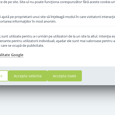
te de pe site. Site-ul nu poate funcţiona corespunzător fără aceste cookie-uri
îi ajută pe proprietarii unui site să înţeleagă modul în care vizitatorii interacţ
aportarea informaţiilor în mod anonim.
unt utilizate pentru a-i urmări pe utilizatori de la un site la altul. Intenţia es
enante pentru utilizatorii individuali, aşadar ele sunt mai valoroase pentru a
ţe care se ocupă de publicitate.
alitate Google
re
Accepta selectia
Accepta toate