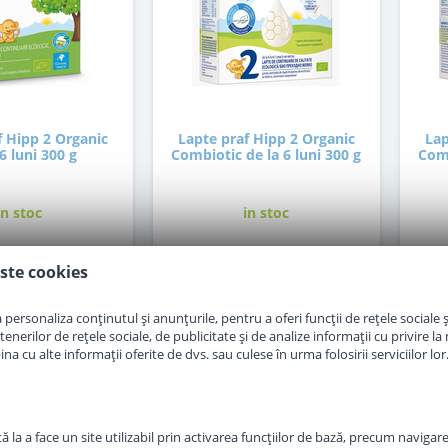
f Hipp 2 Organic
Lapte praf Hipp 2 Organic
Lap
 6 luni 300 g
Combiotic de la 6 luni 300 g
Comb
in stoc
in stoc
ste cookies
0
37
,00
,50
Lei
Lei
personaliza conținutul și anunțurile, pentru a oferi funcții de rețele sociale și
Adauga in cos
Adauga in cos
erilor de rețele sociale, de publicitate și de analize informații cu privire la m
a cu alte informații oferite de dvs. sau culese în urma folosirii serviciilor lor
 la a face un site utilizabil prin activarea funcţiilor de bază, precum navigare