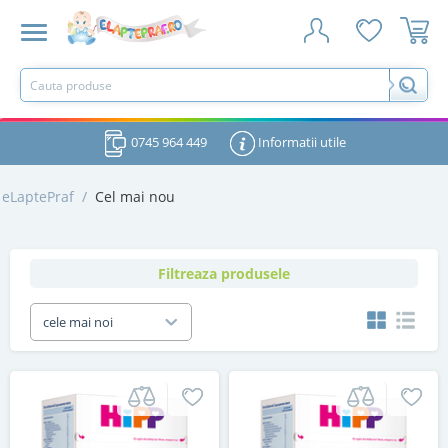
0745 964 449
Informatii utile
eLaptePraf
/
Cel mai nou
Filtreaza produsele
cele mai noi