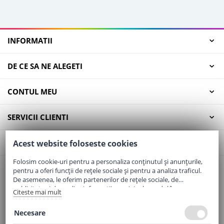
INFORMATII
DE CE SA NE ALEGETI
CONTUL MEU
SERVICII CLIENTI
CONTACT
Acest website foloseste cookies
Folosim cookie-uri pentru a personaliza conținutul și anunțurile,
pentru a oferi funcții de rețele sociale și pentru a analiza traficul.
Email:
office@elaptepraf.ro
De asemenea, le oferim partenerilor de rețele sociale, de
Telefon:
0745-964-449
publicitate și de analize informații cu privire la modul în care
Citeste mai mult
folosiți site-ul nostru. Aceștia le pot combina cu alte informații
Adresa:
Sos. Borsului, Nr. 20, Oradea, Jud. Bihor
oferite de dvs. sau culese în urma folosirii serviciilor lor.
Necesare