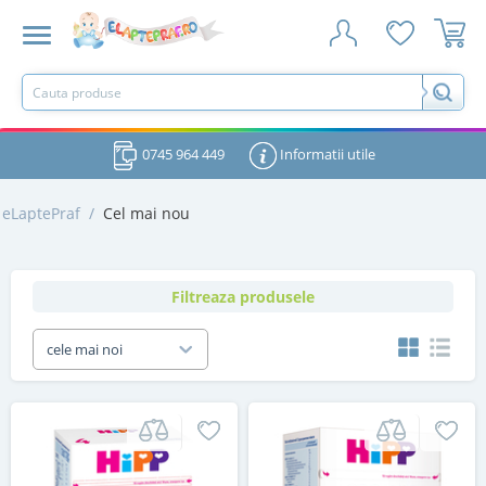
0745 964 449
Informatii utile
eLaptePraf
/
Cel mai nou
Filtreaza produsele
cele mai noi