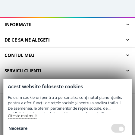
INFORMATII
DE CE SA NE ALEGETI
CONTUL MEU
SERVICII CLIENTI
CONTACT
Acest website foloseste cookies
Folosim cookie-uri pentru a personaliza conținutul și anunțurile,
pentru a oferi funcții de rețele sociale și pentru a analiza traficul.
Email:
office@elaptepraf.ro
De asemenea, le oferim partenerilor de rețele sociale, de
Telefon:
0745-964-449
publicitate și de analize informații cu privire la modul în care
Citeste mai mult
folosiți site-ul nostru. Aceștia le pot combina cu alte informații
Adresa:
Sos. Borsului, Nr. 20, Oradea, Jud. Bihor
oferite de dvs. sau culese în urma folosirii serviciilor lor.
Necesare