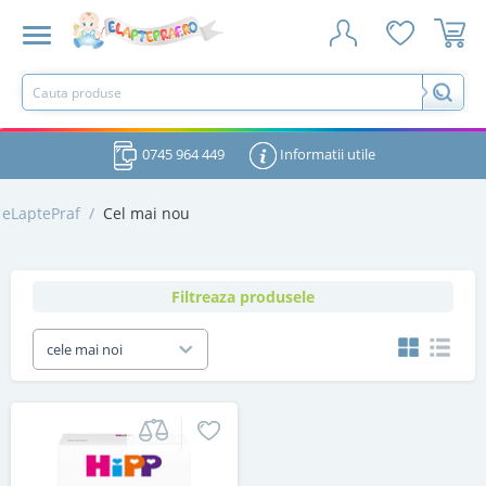
0745 964 449
Informatii utile
eLaptePraf
/
Cel mai nou
Filtreaza produsele
cele mai noi