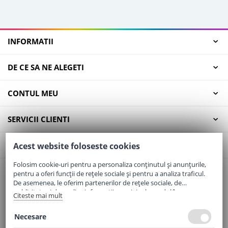
INFORMATII
DE CE SA NE ALEGETI
CONTUL MEU
SERVICII CLIENTI
CONTACT
Acest website foloseste cookies
Folosim cookie-uri pentru a personaliza conținutul și anunțurile,
pentru a oferi funcții de rețele sociale și pentru a analiza traficul.
Email:
office@elaptepraf.ro
De asemenea, le oferim partenerilor de rețele sociale, de
Telefon:
0745-964-449
publicitate și de analize informații cu privire la modul în care
Citeste mai mult
folosiți site-ul nostru. Aceștia le pot combina cu alte informații
Adresa:
Sos. Borsului, Nr. 20, Oradea, Jud. Bihor
oferite de dvs. sau culese în urma folosirii serviciilor lor.
Necesare