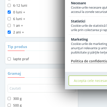
Necesare
6-12 luni
Cookie-urile necesare ajută
accesul la zonele securiza
0 luni +
6 luni +
Statistici
1 an +
Cookie-urile de statistică 
urile prin colectarea şi r
2 ani +
Marketing
Cookie-urile de marketing s
Tip produs
anunţuri relevante şi antr
puiblicitate şi părţile ter
lapte praf
Politica de confidenti
Gramaj
Accepta cele necesa
300 g
500 g