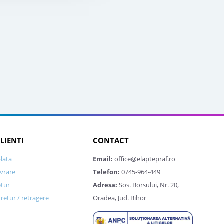
CLIENTI
CONTACT
lata
Email:
office@elaptepraf.ro
ivrare
Telefon:
0745-964-449
etur
Adresa:
Sos. Borsului, Nr. 20,
retur / retragere
Oradea, Jud. Bihor