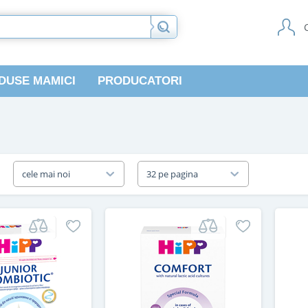
DUSE MAMICI
PRODUCATORI
a
cele mai noi
32 pe pagina