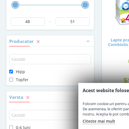
-
Lapte pra
Producator
Combiotic 
Hipp
5
Topfer
Acest website folose
Varsta
Folosim cookie-uri pentru a 
De asemenea, le oferim parten
nostru. Aceștia le pot combin
Citeste mai mult
0-6 luni