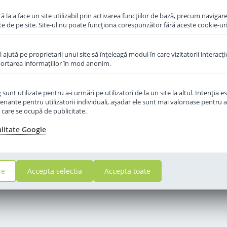
 la a face un site utilizabil prin activarea funcţiilor de bază, precum navigare
te de pe site. Site-ul nu poate funcţiona corespunzător fără aceste cookie-uri
îi ajută pe proprietarii unui site să înţeleagă modul în care vizitatorii interacţ
aportarea informaţiilor în mod anonim.
unt utilizate pentru a-i urmări pe utilizatori de la un site la altul. Intenţia es
enante pentru utilizatorii individuali, aşadar ele sunt mai valoroase pentru a
ţe care se ocupă de publicitate.
alitate Google
re
Accepta selectia
Accepta toate