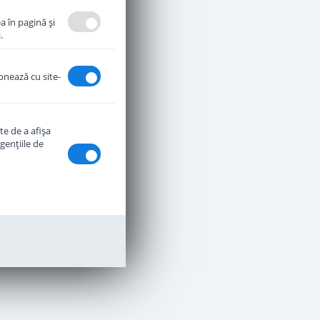
a în pagină şi
.
ionează cu site-
te de a afişa
genţiile de