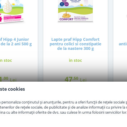
f Hipp 4 Junior
Lapte praf Hipp Comfort
de la 2 ani 500 g
pentru colici si constipatie
anti
de la nastere 300 g
in stoc
in stoc
1
47
,00
,50
Lei
Lei
ste cookies
Adauga in cos
Adauga in cos
personaliza conținutul și anunțurile, pentru a oferi funcții de rețele sociale și
erilor de rețele sociale, de publicitate și de analize informații cu privire la m
a cu alte informații oferite de dvs. sau culese în urma folosirii serviciilor lor