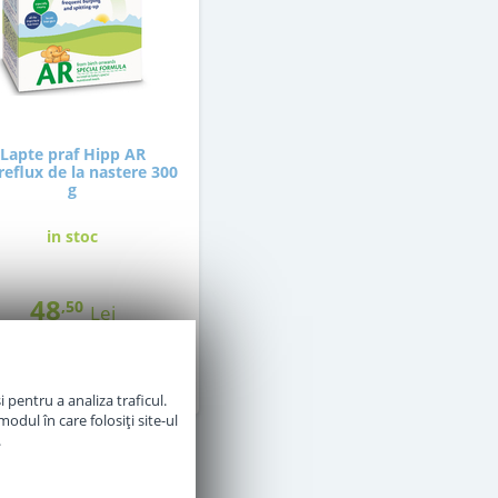
Lapte praf Hipp AR
reflux de la nastere 300
g
in stoc
48
,50
Lei
Adauga in cos
 pentru a analiza traficul.
odul în care folosiți site-ul
.