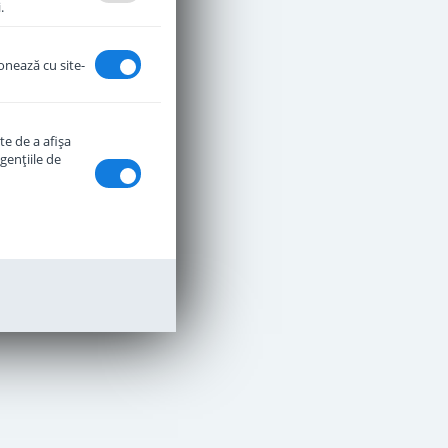
.
ionează cu site-
te de a afişa
genţiile de