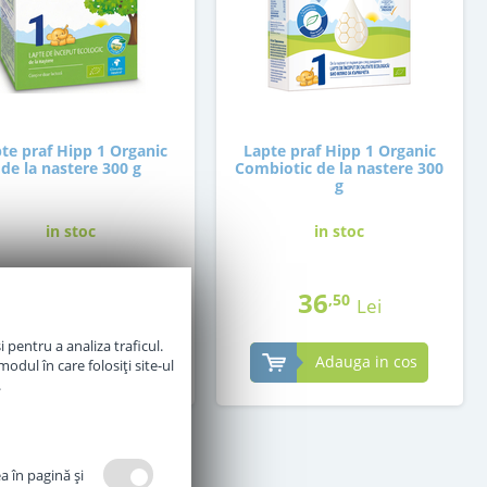
te praf Hipp 1 Organic
Lapte praf Hipp 1 Organic
de la nastere 300 g
Combiotic de la nastere 300
g
in stoc
in stoc
30
36
,00
,50
Lei
Lei
 pentru a analiza traficul.
Adauga in cos
Adauga in cos
odul în care folosiți site-ul
.
a în pagină şi