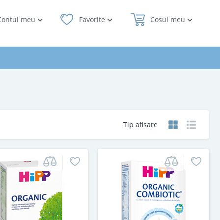
Contul meu
Favorite
Cosul meu
Tip afisare