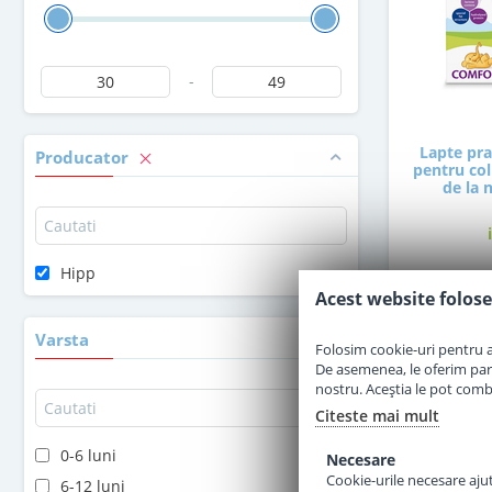
-
Lapte pr
Producator
pentru coli
de la 
Hipp
Acest website folose
4
Varsta
Folosim cookie-uri pentru a 
De asemenea, le oferim parten
nostru. Aceștia le pot combin
Citeste mai mult
0-6 luni
Necesare
Cookie-urile necesare ajută
6-12 luni