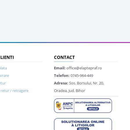
CLIENTI
CONTACT
lata
Email:
office@elaptepraf.ro
ivrare
Telefon:
0745-964-449
etur
Adresa:
Sos. Borsului, Nr. 20,
retur / retragere
Oradea, Jud. Bihor