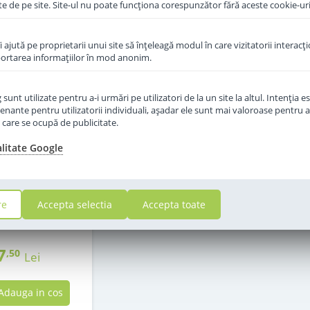
te de pe site. Site-ul nu poate funcţiona corespunzător fără aceste cookie-uri
îi ajută pe proprietarii unui site să înţeleagă modul în care vizitatorii interacţ
aportarea informaţiilor în mod anonim.
unt utilizate pentru a-i urmări pe utilizatori de la un site la altul. Intenţia es
enante pentru utilizatorii individuali, aşadar ele sunt mai valoroase pentru a
ţe care se ocupă de publicitate.
alitate Google
f Hipp 2 Organic
e la 6 luni 300 g
re
Accepta selectia
Accepta toate
in stoc
7
,50
Lei
Adauga in cos