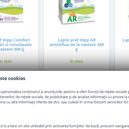
af Hipp Comfort
Lapte praf Hipp AR
Lap
ci si constipatie
antireflux de la nastere 300
nastere 300 g
g
in stoc
in stoc
ste cookies
7
48
,50
,50
Lei
Lei
personaliza conținutul și anunțurile, pentru a oferi funcții de rețele sociale și
Adauga in cos
Adauga in cos
erilor de rețele sociale, de publicitate și de analize informații cu privire la m
a cu alte informații oferite de dvs. sau culese în urma folosirii serviciilor lor
 la a face un site utilizabil prin activarea funcţiilor de bază, precum navigare