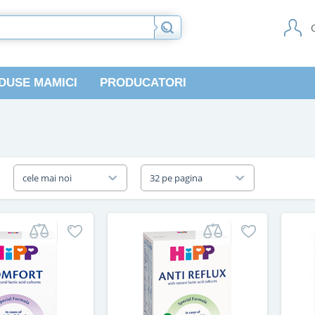
DUSE MAMICI
PRODUCATORI
a
cele mai noi
32 pe pagina