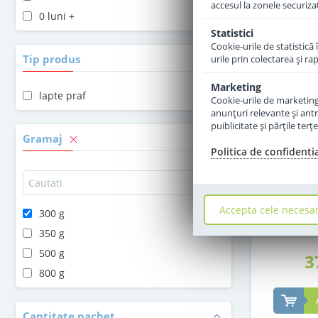
accesul la zonele securiza
0 luni +
Statistici
Cookie-urile de statistică 
Tip produs
urile prin colectarea şi r
Marketing
lapte praf
Cookie-urile de marketing s
anunţuri relevante şi antr
puiblicitate şi părţile ter
Gramaj
Politica de confidenti
Lapte pra
Combiotic d
Accepta cele necesa
300 g
350 g
500 g
3
800 g
Cantitate pachet