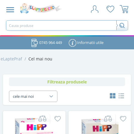
0745 964 449
Informatii utile
eLaptePraf
/
Cel mai nou
Filtreaza produsele
cele mai noi