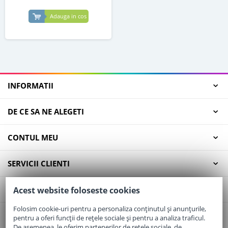
Adauga in cos
INFORMATII
DE CE SA NE ALEGETI
CONTUL MEU
SERVICII CLIENTI
CONTACT
Acest website foloseste cookies
Folosim cookie-uri pentru a personaliza conținutul și anunțurile,
pentru a oferi funcții de rețele sociale și pentru a analiza traficul.
Email:
office@elaptepraf.ro
De asemenea, le oferim partenerilor de rețele sociale, de