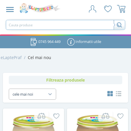
0745 964 449
Informatii utile
eLaptePraf
/
Cel mai nou
Filtreaza produsele
cele mai noi