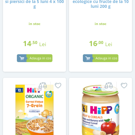
si piersici de la 5 luni 4 x 100
ecologice cu fructe de la 10
g
luni 200 g
in stoc
in stoc
14
16
,50
,00
Lei
Lei
Adauga in cos
Adauga in cos