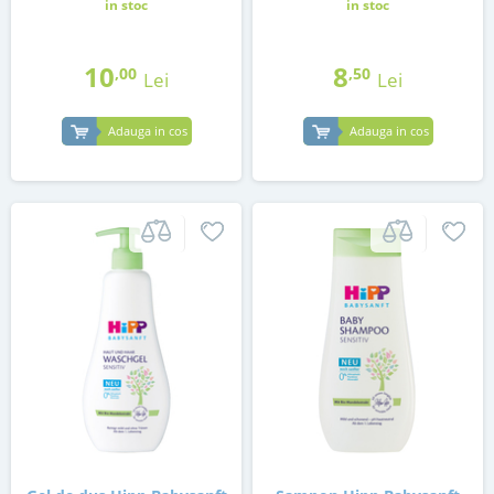
in stoc
in stoc
10
8
,00
,50
Lei
Lei
Adauga in cos
Adauga in cos