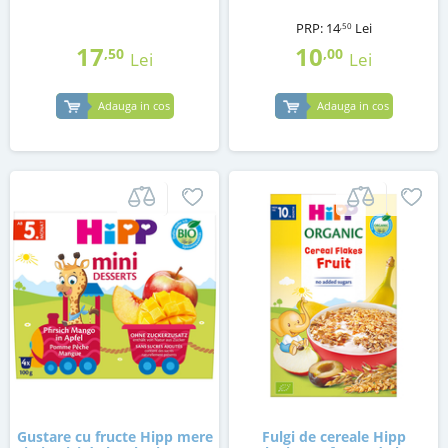
PRP:
14
Lei
,50
17
10
,50
,00
Lei
Lei
Adauga in cos
Adauga in cos
Gustare cu fructe Hipp mere
Fulgi de cereale Hipp