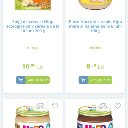
Fulgi de cereale Hipp
Piure fructe si cereale Hipp
ecologice cu 7 cereale de la
mere si banane de la 6 luni
10 luni 200 g
190 g
in stoc
in stoc
16
8
,00
,50
Lei
Lei
Adauga in cos
Adauga in cos