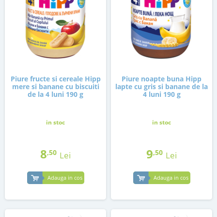
Piure fructe si cereale Hipp
Piure noapte buna Hipp
mere si banane cu biscuiti
lapte cu gris si banane de la
de la 4 luni 190 g
4 luni 190 g
in stoc
in stoc
8
9
,50
,50
Lei
Lei
Adauga in cos
Adauga in cos