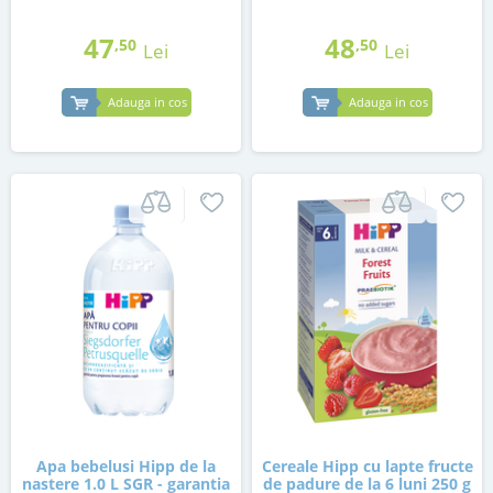
47
48
,50
,50
Lei
Lei
Adauga in cos
Adauga in cos
Apa bebelusi Hipp de la
Cereale Hipp cu lapte fructe
nastere 1.0 L SGR - garantia
de padure de la 6 luni 250 g