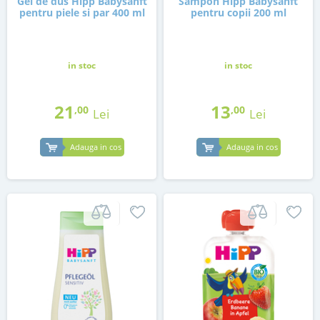
Gel de dus Hipp Babysanft
Sampon Hipp Babysanft
pentru piele si par 400 ml
pentru copii 200 ml
in stoc
in stoc
21
13
,00
,00
Lei
Lei
Adauga in cos
Adauga in cos