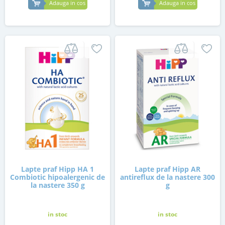
Adauga in cos
Adauga in cos
Lapte praf Hipp HA 1
Lapte praf Hipp AR
Combiotic hipoalergenic de
antireflux de la nastere 300
la nastere 350 g
g
in stoc
in stoc