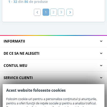
1
-
32
din
86
de produse
1
2
3
INFORMATII
DE CE SA NE ALEGETI
CONTUL MEU
SERVICII CLIENTI
CONTACT
Acest website foloseste cookies
Folosim cookie-uri pentru a personaliza conținutul și anunțurile,
pentru a oferi funcții de rețele sociale și pentru a analiza traficul.
Email:
office@elaptepraf.ro