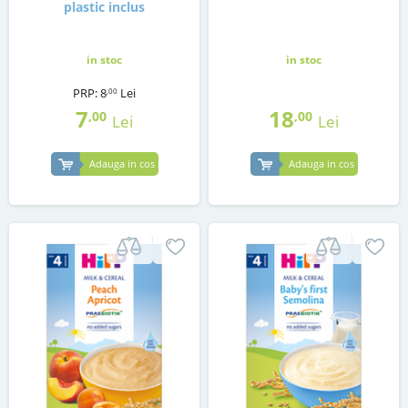
plastic inclus
in stoc
in stoc
PRP:
8
Lei
,00
7
18
,00
,00
Lei
Lei
Adauga in cos
Adauga in cos