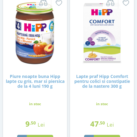
Piure noapte buna Hipp
Lapte praf Hipp Comfort
lapte cu gris, mar si piersica
pentru colici si constipatie
de la 4 luni 190 g
de la nastere 300 g
in stoc
in stoc
9
47
,50
,50
Lei
Lei