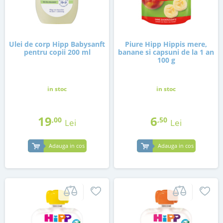
Ulei de corp Hipp Babysanft
Piure Hipp Hippis mere,
pentru copii 200 ml
banane si capsuni de la 1 an
100 g
in stoc
in stoc
19
6
,00
,50
Lei
Lei
Adauga in cos
Adauga in cos