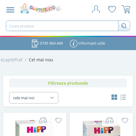
0745 964 449
Informatii utile
eLaptePraf
/
Cel mai nou
Filtreaza produsele
cele mai noi