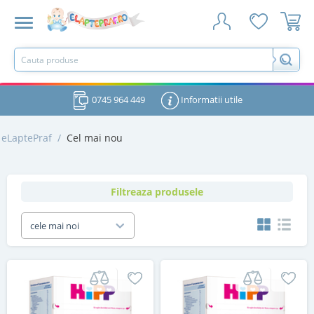
0745 964 449
Informatii utile
eLaptePraf
/
Cel mai nou
Filtreaza produsele
cele mai noi