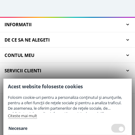
INFORMATII
DE CE SA NE ALEGETI
CONTUL MEU
SERVICII CLIENTI
CONTACT
Acest website foloseste cookies
Folosim cookie-uri pentru a personaliza conținutul și anunțurile,
pentru a oferi funcții de rețele sociale și pentru a analiza traficul.
Email:
office@elaptepraf.ro
De asemenea, le oferim partenerilor de rețele sociale, de
Telefon:
0745-964-449
publicitate și de analize informații cu privire la modul în care
Citeste mai mult
folosiți site-ul nostru. Aceștia le pot combina cu alte informații
Adresa:
Sos. Borsului, Nr. 20, Oradea, Jud. Bihor
oferite de dvs. sau culese în urma folosirii serviciilor lor.
Necesare