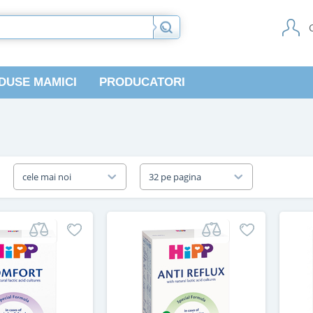
DUSE MAMICI
PRODUCATORI
a
cele mai noi
32 pe pagina