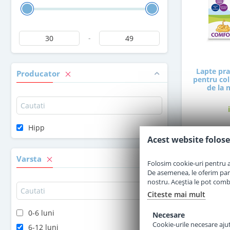
-
Lapte pr
Producator
pentru coli
de la 
Hipp
Acest website folose
4
Varsta
Folosim cookie-uri pentru a 
De asemenea, le oferim parten
nostru. Aceștia le pot combin
Citeste mai mult
0-6 luni
Necesare
Cookie-urile necesare ajută
6-12 luni