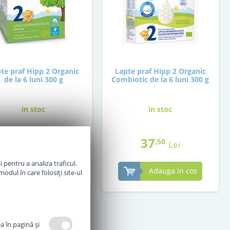
te praf Hipp 2 Organic
Lapte praf Hipp 2 Organic
de la 6 luni 300 g
Combiotic de la 6 luni 300 g
in stoc
in stoc
30
37
,00
,50
Lei
Lei
 pentru a analiza traficul.
Adauga in cos
Adauga in cos
odul în care folosiți site-ul
.
a în pagină şi