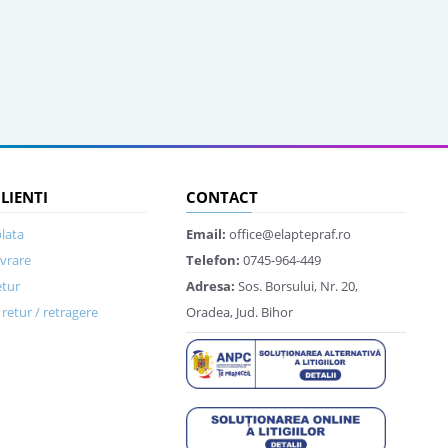
CLIENTI
CONTACT
lata
Email:
office@elaptepraf.ro
ivrare
Telefon:
0745-964-449
etur
Adresa:
Sos. Borsului, Nr. 20,
retur / retragere
Oradea, Jud. Bihor