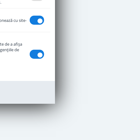
.
ionează cu site-
te de a afişa
genţiile de