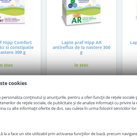
af Hipp Comfort
Lapte praf Hipp AR
Lap
ci si constipatie
antireflux de la nastere 300
nastere 300 g
g
in stoc
in stoc
ste cookies
7
48
,50
,50
Lei
Lei
personaliza conținutul și anunțurile, pentru a oferi funcții de rețele sociale și
Adauga in cos
Adauga in cos
erilor de rețele sociale, de publicitate și de analize informații cu privire la m
a cu alte informații oferite de dvs. sau culese în urma folosirii serviciilor lor
 la a face un site utilizabil prin activarea funcţiilor de bază, precum navigare