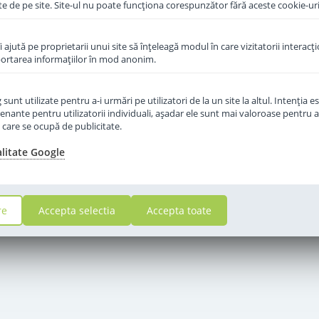
te de pe site. Site-ul nu poate funcţiona corespunzător fără aceste cookie-uri
îi ajută pe proprietarii unui site să înţeleagă modul în care vizitatorii interacţ
aportarea informaţiilor în mod anonim.
unt utilizate pentru a-i urmări pe utilizatori de la un site la altul. Intenţia es
enante pentru utilizatorii individuali, aşadar ele sunt mai valoroase pentru a
ţe care se ocupă de publicitate.
alitate Google
re
Accepta selectia
Accepta toate