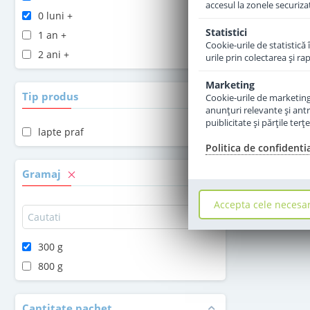
accesul la zonele securiza
0 luni +
Statistici
1 an +
Cookie-urile de statistică 
2 ani +
urile prin colectarea şi r
Marketing
Tip produs
Cookie-urile de marketing s
anunţuri relevante şi antr
puiblicitate şi părţile ter
lapte praf
Politica de confidenti
Gramaj
Accepta cele necesa
300 g
800 g
Cantitate pachet