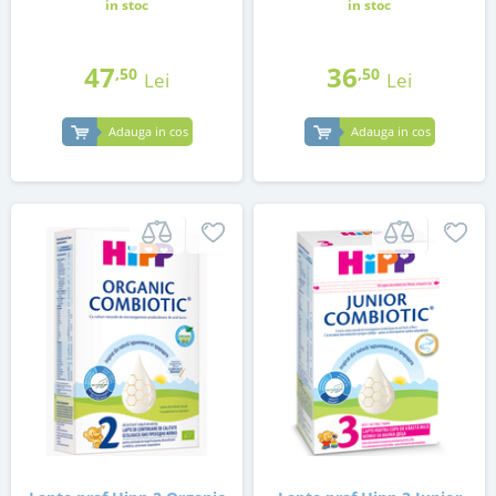
in stoc
in stoc
47
36
,50
,50
Lei
Lei
Adauga in cos
Adauga in cos