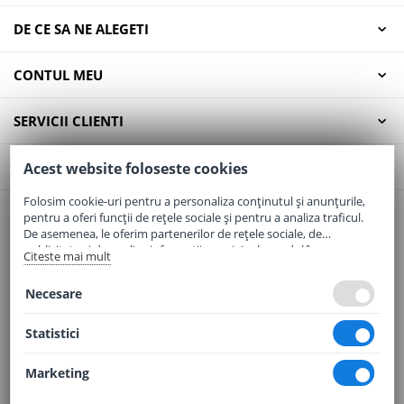
DE CE SA NE ALEGETI
CONTUL MEU
SERVICII CLIENTI
CONTACT
Acest website foloseste cookies
Folosim cookie-uri pentru a personaliza conținutul și anunțurile,
pentru a oferi funcții de rețele sociale și pentru a analiza traficul.
Email:
office@elaptepraf.ro
De asemenea, le oferim partenerilor de rețele sociale, de
Telefon:
0745-964-449
publicitate și de analize informații cu privire la modul în care
Citeste mai mult
folosiți site-ul nostru. Aceștia le pot combina cu alte informații
Adresa:
Sos. Borsului, Nr. 20, Oradea, Jud. Bihor
oferite de dvs. sau culese în urma folosirii serviciilor lor.
Necesare
Statistici
Marketing