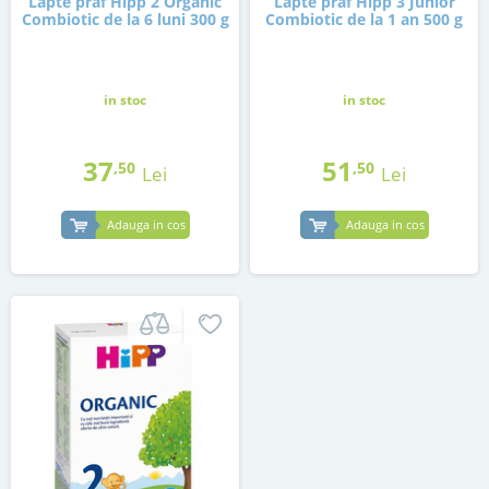
Lapte praf Hipp 2 Organic
Lapte praf Hipp 3 Junior
Combiotic de la 6 luni 300 g
Combiotic de la 1 an 500 g
in stoc
in stoc
37
51
,50
,50
Lei
Lei
Adauga in cos
Adauga in cos