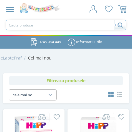
0745 964 449
Informatii utile
eLaptePraf
/
Cel mai nou
Filtreaza produsele
cele mai noi