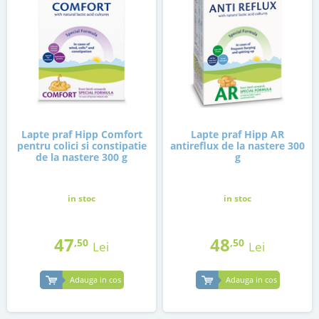
Lapte praf Hipp Comfort
Lapte praf Hipp AR
pentru colici si constipatie
antireflux de la nastere 300
de la nastere 300 g
g
in stoc
in stoc
47
48
,50
,50
Lei
Lei
Adauga in cos
Adauga in cos