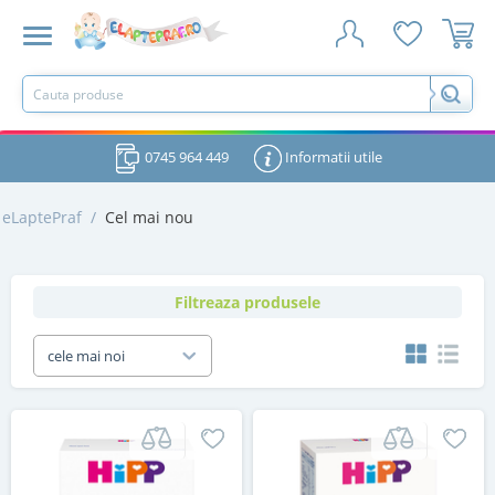
0745 964 449
Informatii utile
eLaptePraf
/
Cel mai nou
Filtreaza produsele
cele mai noi