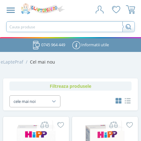
0745 964 449
Informatii utile
eLaptePraf
/
Cel mai nou
Filtreaza produsele
cele mai noi