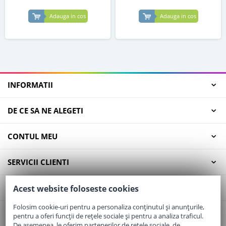
Adauga in cos
Adauga in cos
INFORMATII
DE CE SA NE ALEGETI
CONTUL MEU
SERVICII CLIENTI
CONTACT
Acest website foloseste cookies
Folosim cookie-uri pentru a personaliza conținutul și anunțurile,
pentru a oferi funcții de rețele sociale și pentru a analiza traficul.
Email:
office@elaptepraf.ro
De asemenea, le oferim partenerilor de rețele sociale, de