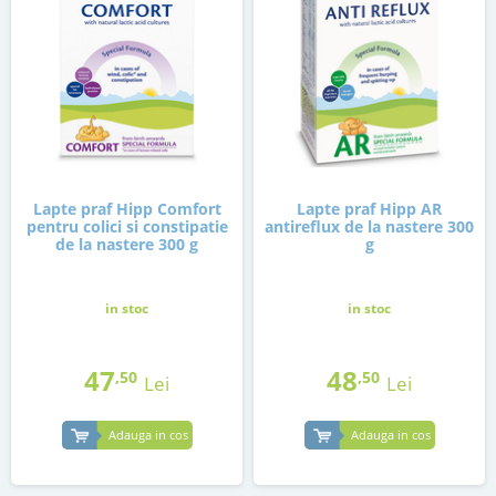
Lapte praf Hipp Comfort
Lapte praf Hipp AR
pentru colici si constipatie
antireflux de la nastere 300
de la nastere 300 g
g
in stoc
in stoc
47
48
,50
,50
Lei
Lei
Adauga in cos
Adauga in cos