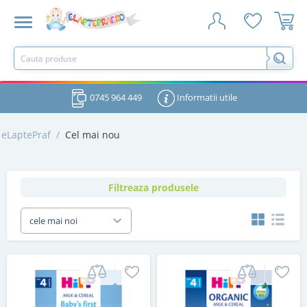
0745 964 449
Informatii utile
eLaptePraf
/
Cel mai nou
Filtreaza produsele
cele mai noi