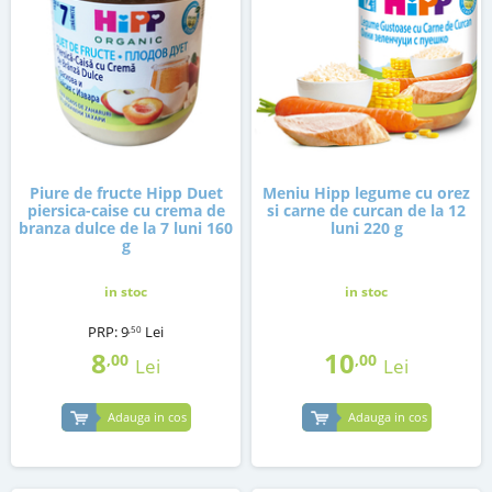
Piure de fructe Hipp Duet
Meniu Hipp legume cu orez
piersica-caise cu crema de
si carne de curcan de la 12
branza dulce de la 7 luni 160
luni 220 g
g
in stoc
in stoc
PRP:
9
Lei
,50
8
10
,00
,00
Lei
Lei
Adauga in cos
Adauga in cos