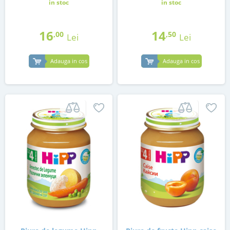
in stoc
in stoc
16
14
,00
,50
Lei
Lei
Adauga in cos
Adauga in cos