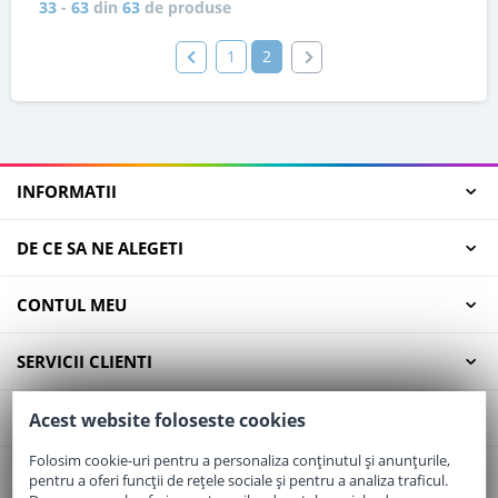
33
-
63
din
63
de produse
1
2
INFORMATII
DE CE SA NE ALEGETI
CONTUL MEU
SERVICII CLIENTI
CONTACT
Acest website foloseste cookies
Folosim cookie-uri pentru a personaliza conținutul și anunțurile,
pentru a oferi funcții de rețele sociale și pentru a analiza traficul.
Email:
office@elaptepraf.ro