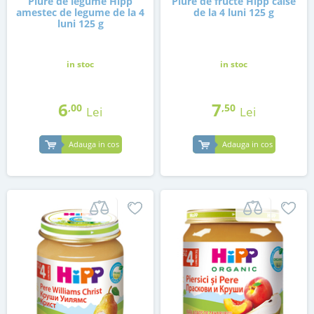
Piure de legume Hipp
Piure de fructe Hipp caise
amestec de legume de la 4
de la 4 luni 125 g
luni 125 g
in stoc
in stoc
6
7
,00
,50
Lei
Lei
Adauga in cos
Adauga in cos