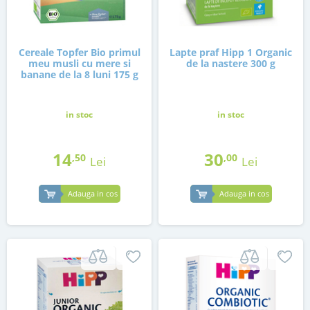
Cereale Topfer Bio primul
Lapte praf Hipp 1 Organic
meu musli cu mere si
de la nastere 300 g
banane de la 8 luni 175 g
in stoc
in stoc
14
30
,50
,00
Lei
Lei
Adauga in cos
Adauga in cos