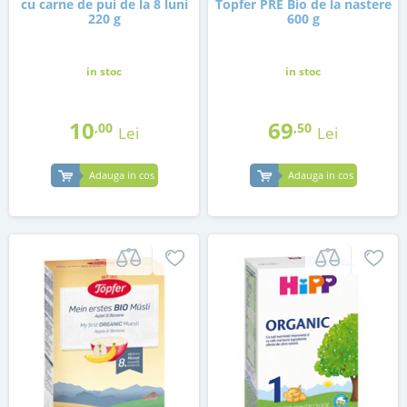
cu carne de pui de la 8 luni
Topfer PRE Bio de la nastere
220 g
600 g
in stoc
in stoc
10
69
,00
,50
Lei
Lei
Adauga in cos
Adauga in cos