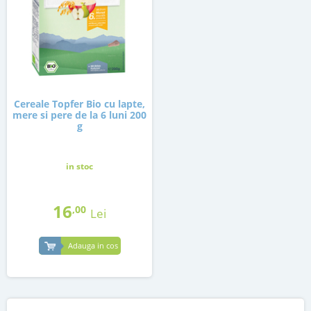
Cereale Topfer Bio cu lapte,
mere si pere de la 6 luni 200
g
in stoc
16
,00
Lei
Adauga in cos