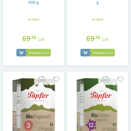
600 g
g
in stoc
in stoc
69
69
,00
,00
Lei
Lei
Adauga in cos
Adauga in cos